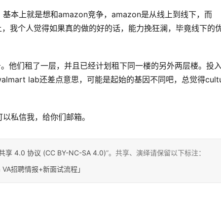
查。基本上就是想和amazon竞争，amazon是从线上到线下，而
做线上，我个人觉得如果真的做的好的话，能力挽狂澜，毕竟线下的
关的业务。他们租了一层，并且已经计划租下同一楼的另外两层楼。投
art lab还差点意思，可能是起始的基因不同吧，总觉得cultu
可以私信我，给你们邮箱。
0 协议 (CC BY-NC-SA 4.0)
”。共享、演绎请保留以下标注：
ston VA招聘情报+新面试流程」