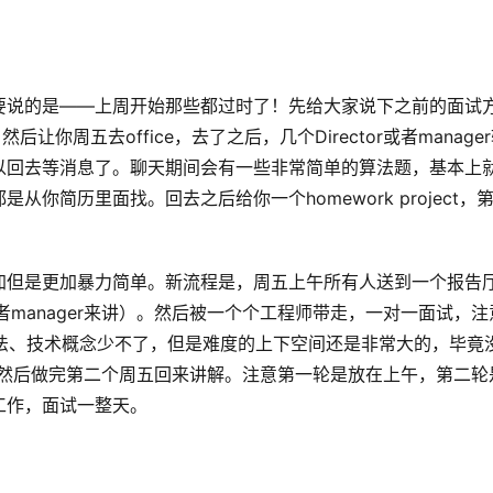
要说的是——上周开始那些都过时了！先给大家说下之前的面试
你周五去office，去了之后，几个Director或者manage
以回去等消息了。聊天期间会有一些非常简单的算法题，基本上
你简历里面找。回去之后给你一个homework project，
加但是更加暴力简单。新流程是，周五上午所有人送到一个报告
者manager来讲）。然后被一个个工程师带走，一对一面试，注
以算法、技术概念少不了，但是难度的上下空间还是非常大的，毕竟
t，然后做完第二个周五回来讲解。注意第一轮是放在上午，第二轮
工作，面试一整天。