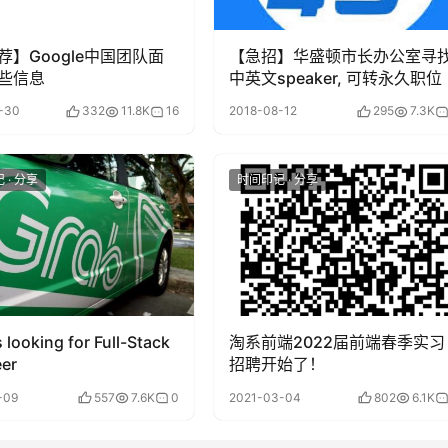
荐】Google中国团队面
【急招】华盛顿市长办公室寻
些信息
中英文speaker, 可转永久职位
-30
332
11.8K
16
2018-08-12
295
7.3K
 · 分享
时间印记 · 分享
s looking for Full-Stack
淘系前端2022届前端春季实习
er
招聘开始了！
-09
557
7.6K
0
2021-03-04
802
6.1K