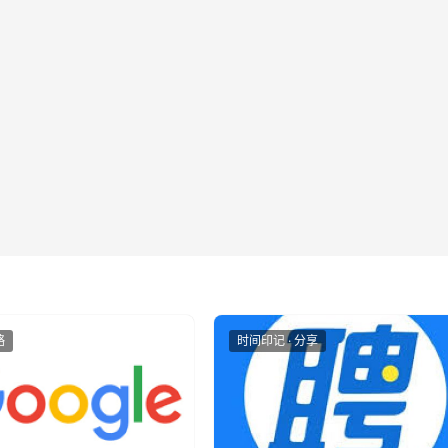
略
时间印记 · 分享