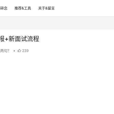
碎碎念
推荐&工具
关于&留言
招聘情报+新面试流程
说两句？
•
239