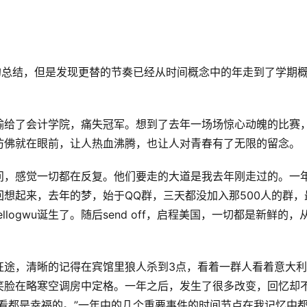
的总结，但是发现更替的节奏已经从时间概念中的年走到了学期
输给了会计学院，痛失冠军。想到了去年一场场惊心动魄的比赛
仿佛就在眼前，让人热血沸腾，也让人对青春有了无限的留念。
问，感觉一切都在反复。他们要走的大道是我去年刚走过的。一
想起来，去年的梦，始于QQ群，三天都没加入那500人的群，
logwu诞生了。随后send off，启程美国，一切都是新鲜的，
征途，清晰的记得在宾馆里狼人杀到3点，看着一群人看着意大
笑脸在略寒空调房中定格。一年之后，发生了很多改变，回忆却
看都是幸福的。”一年中的几个重要事件的时间节点在我记忆中