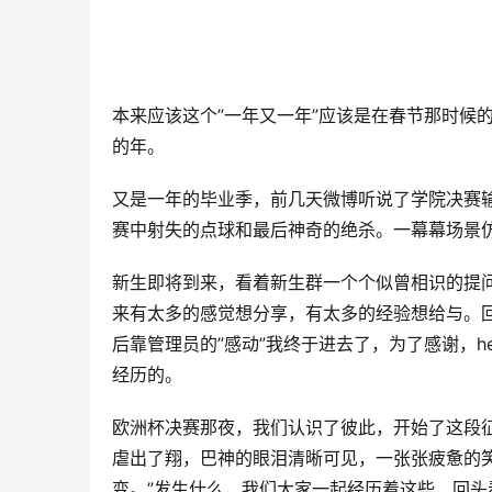
本来应该这个”一年又一年”应该是在春节那时候
的年。
又是一年的毕业季，前几天微博听说了学院决赛
赛中射失的点球和最后神奇的绝杀。一幕幕场景
新生即将到来，看着新生群一个个似曾相识的提
来有太多的感觉想分享，有太多的经验想给与。回
后靠管理员的”感动”我终于进去了，为了感谢，hel
经历的。
欧洲杯决赛那夜，我们认识了彼此，开始了这段
虐出了翔，巴神的眼泪清晰可见，一张张疲惫的
变。”发生什么，我们大家一起经历着这些，回头