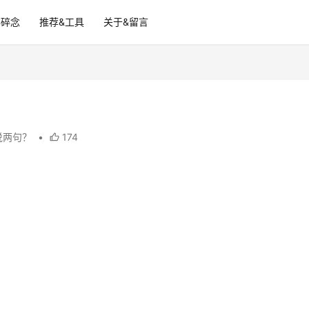
碎碎念
推荐&工具
关于&留言
说两句？
•
174