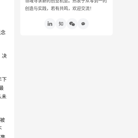
领域寻求新的创业机会。热衷于从零到一的
创造与实践，若有共鸣，欢迎交流！
概念
，决
年下
最
从未
利被
不
都集