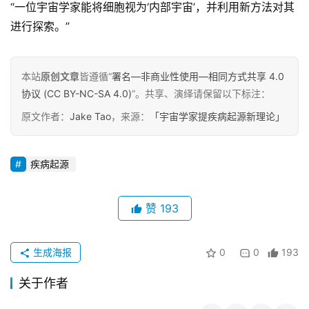
“一位宇宙学家能将细胞视为‘内部宇宙’，并利用新方法对其
进行探索。”
本站
原创文章
皆遵循“
署名—非商业性使用—相同方式共享 4.0
协议 (CC BY-NC-SA 4.0)
”。共享、演绎请保留以下标注：
原文作者：
Jake Tao
，来源：
「宇宙学家提疾病起源新理论」
疾病起源
赞
193
生成海报
0
0
193
关于作者