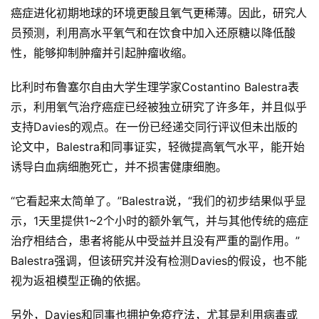
癌症进化初期地球的环境更酸且氧气更稀薄。因此，研究人
员预测，利用高水平氧气和在饮食中加入还原糖以降低酸
性，能够抑制肿瘤并引起肿瘤收缩。
比利时布鲁塞尔自由大学生理学家Costantino Balestra表
原
示，利用氧气治疗癌症已经被独立研究了许多年，并且似乎
创
专
支持Davies的观点。在一份已经递交同行评议但未出版的
栏
论文中，Balestra和同事证实，轻微提高氧气水平，能开始
诱导白血病细胞死亡，并不损害健康细胞。
行
业
“它看起来太简单了。”Balestra说，“我们的初步结果似乎显
动
示，1天里提供1~2个小时的额外氧气，并与其他传统的癌症
态
治疗相结合，患者将能从中受益并且没有严重的副作用。”
Balestra强调，但该研究并没有检测Davies的假设，也不能
碎
视为返祖模型正确的依据。
碎
念
另外，Davies和同事也拥护免疫疗法，尤其是利用病毒或