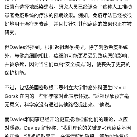
细菌有选择地感染患者。研究人员已经调查了这种人工推动
推
患者免疫系统的疗法的预期效果。例如，免疫疗法已经被很
登录
注册
荐
好地用于治疗黑素瘤，并且其针对其他癌症的效果也正在被
&
研究。
工
具
但Davies还提到，根据返祖现象模型，除了刺激免疫系统
外，与健康细胞相比，癌细胞可能更易受到致病原的影响，
关
并被杀死，因为当它们重启“安全模式”时，便丧失了更高的
于
&
保护机能。
留
言
不过，包括美国密歇根韦恩州立大学肿瘤外科医生David 
Gorski在内的一些科学家对此表示怀疑。“返祖现象预言毫
无意义，科学家没有通过其他路径提出来。”他说。
而Davies和同事已经开始更直接地检验他们的理论，以应
对质疑。Davies 解释称，“我们理论的关键是考虑癌症基因
的年龄。”返祖模型显示，在癌症起始阶段，细胞能恢复成