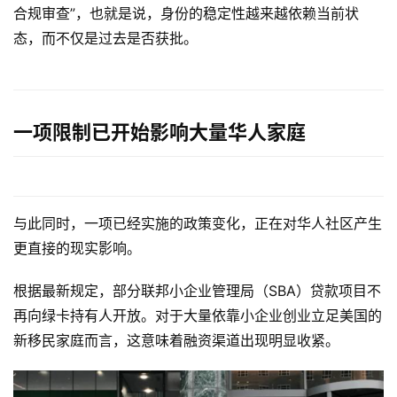
合规审查”，也就是说，身份的稳定性越来越依赖当前状
态，而不仅是过去是否获批。
原
创
专
一项限制已开始影响大量华人家庭
栏
行
业
与此同时，一项已经实施的政策变化，正在对华人社区产生
动
更直接的现实影响。
态
根据最新规定，部分联邦小企业管理局（SBA）贷款项目不
碎
再向绿卡持有人开放。对于大量依靠小企业创业立足美国的
碎
新移民家庭而言，这意味着融资渠道出现明显收紧。
念
推