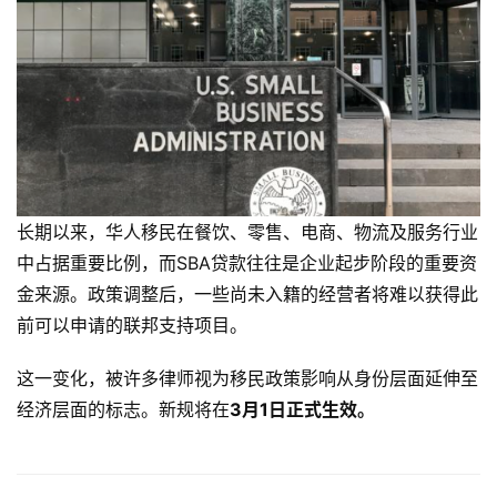
登录
注册
荐
&
工
具
关
于
&
长期以来，华人移民在餐饮、零售、电商、物流及服务行业
留
中占据重要比例，而SBA贷款往往是企业起步阶段的重要资
言
金来源。政策调整后，一些尚未入籍的经营者将难以获得此
前可以申请的联邦支持项目。
这一变化，被许多律师视为移民政策影响从身份层面延伸至
经济层面的标志。
新规将在
3月1日正式生效。