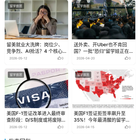
留学旅居
留学旅居
留美就业大洗牌：岗位少、
送外卖、开Uber也不肯回
竞争烈、AI抢活？4 个核心
国？一批“恐归”留学娃正在
破局策略
夹缝生存…
2026-05-12
0
2026-04-20
0
留学旅居
留学旅居
美国F-1签证改革进入最终审
美国F1签证拒签率飙升至
查阶段：D/S制度或将废除，
35%！今年最清醒的留学
留学生群体面临多重挑战
生，都在给自己留“后路”
2026-05-12
0
2026-04-15
0