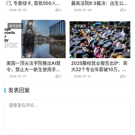
门, 专查绿卡, 首批500人等
最高法院6:3裁决：出生公民
待复审, 目标至少遣返50人!
权继续有效！
2026-05-29
0
2026-07-09
0
留学旅居
留学旅居
美国一顶尖法学院推出AI禁
2025藤校就业报告出炉：宾
令，禁止大一新生使用手机
大22个专业年薪破10万，工
和电脑
科吊打沃顿！
2026-07-21
0
2026-07-31
0
发表回复
请登录后评论...