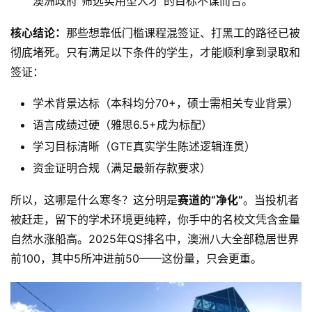
澳洲政府“筛选实用型人才”的目标不谋而合。
具
核心结论：
那些想靠低门槛课程混签证、打黑工的路径已被
关
彻底堵死。只有满足以下条件的学生，才能顺利拿到录取和
于
签证：
&
留
学术背景达标（本科均分70+，硕士需相关专业背景）
言
语言成绩过硬（雅思6.5+成为标配）
学习目标清晰（GTE真实学生陈述逻辑连贯）
资金证明合规（满足最新存款要求）
所以，这哪是什么寒冬？这分明是
赛道的“净化”
。当投机者
被赶走，留下的学术环境更纯粹，你手中的名校文凭含金量
自然水涨船高。2025年QS排名中，澳洲八大全部稳居世界
前100，其中5所冲进前50——这份量，只会更重。