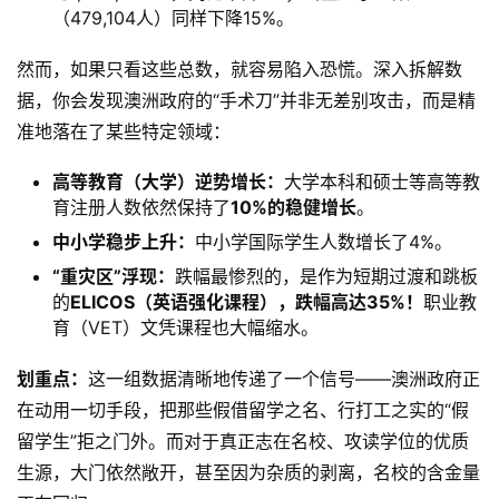
（479,104人）同样下降15%。
然而，如果只看这些总数，就容易陷入恐慌。深入拆解数
据，你会发现澳洲政府的“手术刀”并非无差别攻击，而是精
准地落在了某些特定领域：
高等教育（大学）逆势增长：
大学本科和硕士等高等教
育注册人数依然保持了
10%的稳健增长
。
中小学稳步上升：
中小学国际学生人数增长了4%。
“重灾区”浮现：
跌幅最惨烈的，是作为短期过渡和跳板
的
ELICOS（英语强化课程），跌幅高达35%！
职业教
育（VET）文凭课程也大幅缩水。
划重点：
这一组数据清晰地传递了一个信号——澳洲政府正
在动用一切手段，把那些假借留学之名、行打工之实的“假
留学生”拒之门外。而对于真正志在名校、攻读学位的优质
生源，大门依然敞开，甚至因为杂质的剥离，名校的含金量