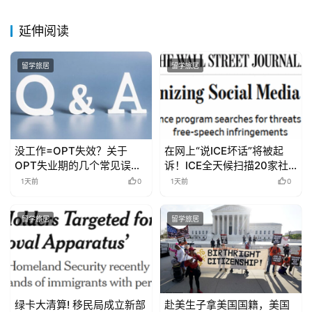
延伸阅读
留学旅居
留学旅居
没工作=OPT失效？关于
在网上“说ICE坏话”将被起
OPT失业期的几个常见误
诉！ICE全天候扫描20家社
解！
媒，监控批评者和危及移民
1天前
0
1天前
0
执法行动内容！
留学旅居
留学旅居
绿卡大清算! 移民局成立新部
赴美生子拿美国国籍，美国