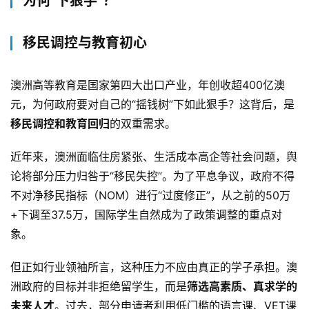
为何“下狠手”？
移民调控与教育初心
澳洲高等教育是国家第四大出口产业，年创收超400亿澳
元，为何政府要对自己的“摇钱树”下如此狠手？这背后，是
移民调控和教育回归
的双重需求。
近年来，澳洲面临住房紧张、生活成本高企等社会问题，舆
论将部分压力归咎于“移民失控”。为了平息争议，政府不得
不对净移民指标（NOM）进行“过度修正”，从之前的50万
+下调至37.5万，国际学生自然成为了政策调整的重点对
象。
但正如行业领袖所言，这种压力不应由真正的学子承担。澳
洲政府的目标并非拒绝留学生，而是
筛选高素质、真求学的
未来人才
。过去，部分申请者利用低门槛的语言课、VET课