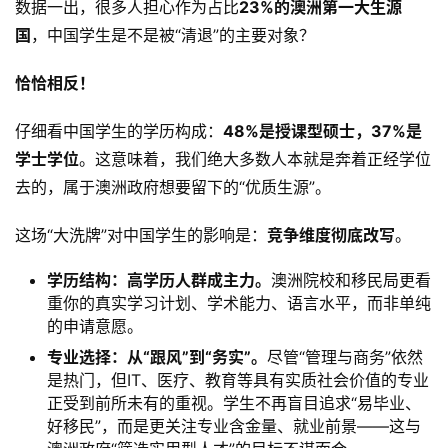
原
数据一出，很多人担心作为占比
23%的澳洲第一大生源
创
国
，中国学生是不是被“清退”的主要对象？
专
栏
恰恰相反！
仔细看中国学生的学历构成：
48%是授课型硕士，37%是
行
业
学士学位
。这意味着，我们绝大多数人本就是奔着正经学位
动
去的，属于澳洲政府想要留下的“优质生源”。
态
这场“大洗牌”对中国学生的影响是：
竞争维度彻底改写
。
碎
学历结构：高学历人群成主力。
澳洲院校和移民局更看
碎
重你的真实学习计划、学术能力、语言水平，而非单纯
念
的申请意愿。
专业选择：从“跟风”到“务实”。
尽管“管理与商务”依然
推
登录
注册
是热门，但IT、医疗、教育等具有实质社会价值的专业
荐
正受到前所未有的重视。学生不再盲目追求“易毕业、
&
好移民”，而是更关注专业含金量、就业前景——这与
工