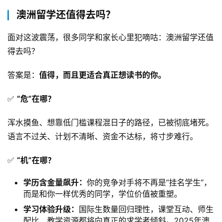
澳洲留学还值得去吗？
面对这波震荡，很多同学和家长心里犯嘀咕：澳洲留学还值
得去吗？
答案是：
值得，而且更适合真正想读书的你。
✅ 
“危”在哪？
浑水摸鱼、想靠低门槛课程混日子的路径，已被彻底堵死。
语言不过关、计划不清晰、资金不达标，将寸步难行。
✅ 
“机”在哪？
学历含金量飙升：
你的竞争对手将不再是“挂名学生”，
而是和你一样优秀的同学，学位价值被重塑。
学习体验升级：
国际生数量回归理性，课堂互动、师生
配比、教学资源都将向真正的求学者倾斜。2025年澳