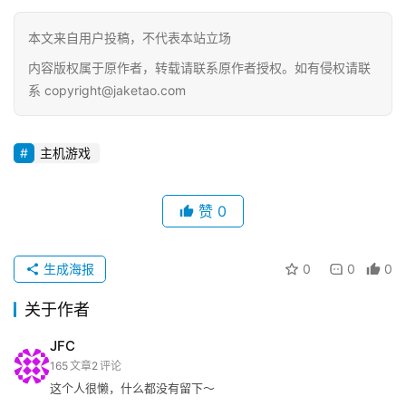
这些恰恰是很多独游开发者所需要的现实保障。孤注一掷的
独立游戏开发就像是漂泊在茫茫大海上的一支行船，船载的
除了理想，还有随着时间而蔓延的孤独与无助。
在这种长期没有参照物的环境中，创作者很容易失去方向、
陷入迷茫，最终沉没在海底，无人知晓，而当下一条激情满
满的小船再次驶入时，海面依旧平静如初。