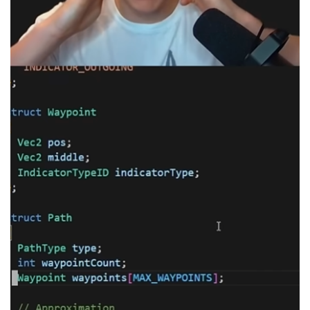
原
创
专
栏
行
业
动
态