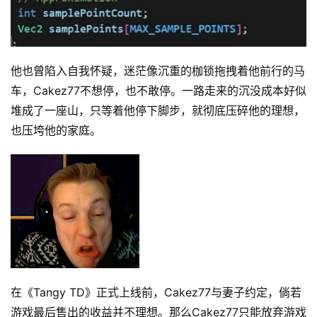
碎
碎
念
他也曾陷入自我怀疑，迷茫像沉重的枷锁拖拽着他前行的马
推
车，Cakez77不想停，也不敢停。一路走来的沉没成本好似
登录
注册
荐
堆成了一座山，只等着他停下脚步，就彻底压碎他的理想，
&
也压垮他的家庭。
工
具
关
于
&
留
言
在《Tangy TD》正式上线前，Cakez77与妻子约定，倘若
游戏最后售出的收益并不理想。那么Cakez77只能放弃游戏