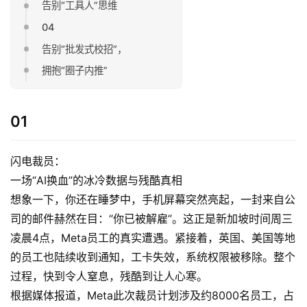
告别“工具人”思维
04
告别“批发式校招”，
拥抱“圈子内推”
01
闪电裁员：
一场“AI换血”的冰冷数据与残酷真相
想象一下，你还在睡梦中，手机屏幕突然亮起，一封来自公
司的邮件赫然在目：“你已被解雇”。这正是新加坡时间周三
凌晨4点，Meta员工的真实遭遇。紧接着，英国、美国等地
的员工也陆续收到通知，工卡失效，系统权限被移除。整个
过程，快到令人窒息，残酷到让人心寒。
根据媒体报道，Meta此次裁员计划涉及约8000名员工，占