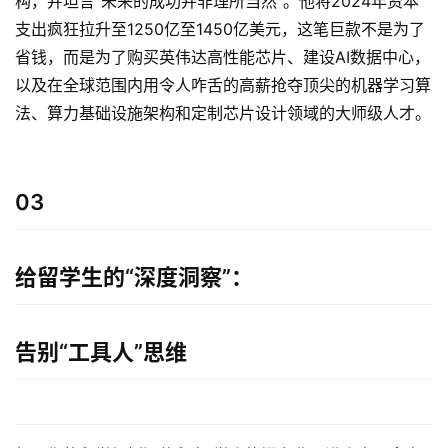
构，并坦言“未来的成功并非理所当然”。他将2024年资本
支出疯狂拉升至1250亿至1450亿美元，这笔巨款不是为了
省钱，而是为了购买英伟达高性能芯片、建设AI数据中心，
以及在全球范围内用令人咋舌的高薪抢夺顶尖的机器学习算
法、算力基础设施架构和定制芯片设计领域的大师级人才。
03
原
创
专
给留学生的“深度洞察”：
栏
行
告别“工具人”思维
业
动
态