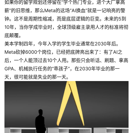
如果你的留学规划还停留在“学个热门专业，进个大厂拿高
碎
薪”的旧思维，那么Meta的这场“AI换血”就是一记响亮的警
碎
钟。这不是周期性缩减，而是底层逻辑的巨变。未来的5到
念
10年，当你学成毕业时，全球顶级雇主录用人才的标准将彻
底颠覆。
推
登录
注册
荐
美本学制四年，今年入学的学生毕业通常在2030年后。
&
Meta砍掉6000个岗位，已经把底牌亮出来了：有了AI之
工
后，一个人能顶过去10个人用。那些只会听话、刷题、拿高
具
GPA、机械执行任务的“乖孩子”，在2030年毕业的那一
天，很可能就是失业的那一天。
关
于
&
留
言