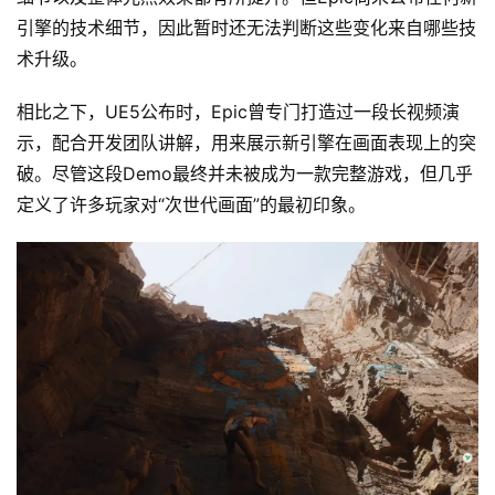
引擎的技术细节，因此暂时还无法判断这些变化来自哪些技
术升级。
相比之下，UE5公布时，Epic曾专门打造过一段长视频演
示，配合开发团队讲解，用来展示新引擎在画面表现上的突
破。尽管这段Demo最终并未被成为一款完整游戏，但几乎
定义了许多玩家对“次世代画面”的最初印象。