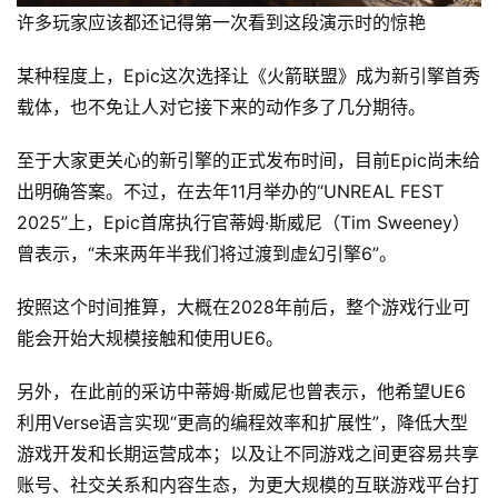
许多玩家应该都还记得第一次看到这段演示时的惊艳
某种程度上，Epic这次选择让《火箭联盟》成为新引擎首秀
载体，也不免让人对它接下来的动作多了几分期待。
至于大家更关心的新引擎的正式发布时间，目前Epic尚未给
出明确答案。不过，在去年11月举办的“UNREAL FEST 
2025”上，Epic首席执行官蒂姆·斯威尼（Tim Sweeney）
曾表示，“未来两年半我们将过渡到虚幻引擎6”。
按照这个时间推算，大概在2028年前后，整个游戏行业可
能会开始大规模接触和使用UE6。
另外，在此前的采访中蒂姆·斯威尼也曾表示，他希望UE6
利用Verse语言实现“更高的编程效率和扩展性”，降低大型
游戏开发和长期运营成本；以及让不同游戏之间更容易共享
账号、社交关系和内容生态，为更大规模的互联游戏平台打