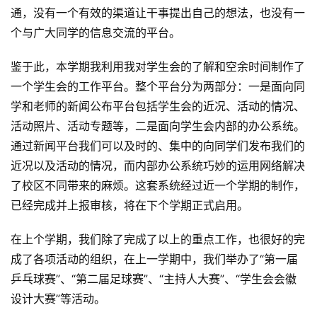
栏
通，没有一个有效的渠道让干事提出自己的想法，也没有一
个与广大同学的信息交流的平台。
行
业
鉴于此，本学期我利用我对学生会的了解和空余时间制作了
动
一个学生会的工作平台。整个平台分为两部分：一是面向同
态
学和老师的新闻公布平台包括学生会的近况、活动的情况、
活动照片、活动专题等，二是面向学生会内部的办公系统。
碎
通过新闻平台我们可以及时的、集中的向同学们发布我们的
碎
近况以及活动的情况，而内部办公系统巧妙的运用网络解决
念
了校区不同带来的麻烦。这套系统经过近一个学期的制作，
已经完成并上报审核，将在下个学期正式启用。
推
登录
注册
荐
在上个学期，我们除了完成了以上的重点工作，也很好的完
&
工
成了各项活动的组织，在上一学期中，我们举办了“第一届
具
乒乓球赛”、“第二届足球赛”、“主持人大赛”、“学生会会徽
设计大赛”等活动。
关