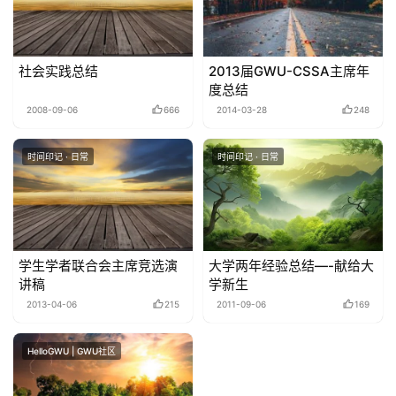
社会实践总结
2013届GWU-CSSA主席年
度总结
2008-09-06
666
2014-03-28
248
时间印记 · 日常
时间印记 · 日常
学生学者联合会主席竞选演
大学两年经验总结—-献给大
讲稿
学新生
2013-04-06
215
2011-09-06
169
HelloGWU | GWU社区