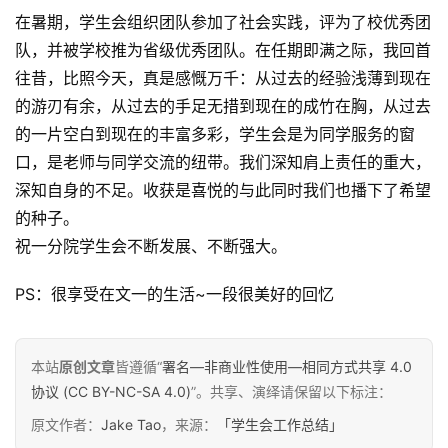
于
在暑期，学生会组织团队参加了社会实践，评为了校优秀团
&
队，并被学校推为省级优秀团队。在任期即满之际，我回首
留
往昔，比照今天，真是感慨万千：从过去的经验浅薄到现在
言
的游刃有余，从过去的手足无措到现在的成竹在胸，从过去
的一片空白到现在的丰富多彩，学生会是为同学服务的窗
口，是老师与同学交流的纽带。我们深知肩上责任的重大，
深知自身的不足。收获是喜悦的与此同时我们也播下了希望
的种子。
祝一分院学生会不断发展、不断强大。
PS：很享受在文一的生活~一段很美好的回忆
本站
原创文章
皆遵循“
署名—非商业性使用—相同方式共享 4.0
协议 (CC BY-NC-SA 4.0)
”。共享、演绎请保留以下标注：
原文作者：
Jake Tao
，来源：
「学生会工作总结」