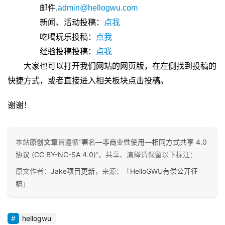
邮件,
admin@hellogwu.com
新闻、活动投稿：
点我
吃喝玩乐投稿：
点我
经验投稿投稿：
点我
大家也可以打开我们网站的网页版，在左侧找到投稿的
快捷方式，或者直接进入相关板块点击投稿。
谢谢！
本站
原创文章
皆遵循“
署名—非商业性使用—相同方式共享 4.0
协议 (CC BY-NC-SA 4.0)
”。共享、演绎请保留以下标注：
原
创
原文作者：
Jake项目更新
，来源：
「HelloGWU有偿公开征
专
稿」
栏
hellogwu
行