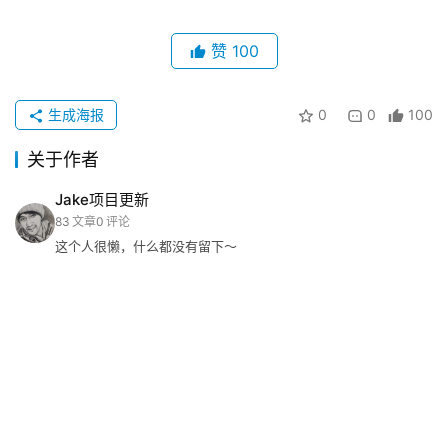
业
动
赞
100
态
碎
生成海报
0
0
100
碎
关于作者
念
Jake项目更新
推
83
文章
0
评论
登录
注册
荐
这个人很懒，什么都没有留下～
&
工
具
关
于
&
留