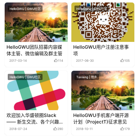
HelloGWU | GWU社区
HelloGWU | GWU社区
HelloGWU团队招募内容媒
HelloGWU用户注册注意事
体主管、微信编辑及群主管
项
2017-03-14
114
2017-06-30
105
HelloGWU | GWU社区
Taxiang | 他乡
欢迎加入华盛顿圈Slack
HelloGWU手机客户端开源
—— 新生交流、各个兴趣小
计划（ProjectT)征求意见
组等
2018-07-24
290
2018-10-11
179