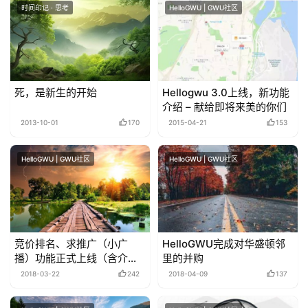
时间印记 · 思考
HelloGWU | GWU社区
死，是新生的开始
Hellogwu 3.0上线，新功能
介绍 – 献给即将来美的你们
2013-10-01
170
2015-04-21
153
HelloGWU | GWU社区
HelloGWU | GWU社区
竞价排名、求推广（小广
HelloGWU完成对华盛顿邻
播）功能正式上线（含介
里的并购
绍）
2018-03-22
242
2018-04-09
137