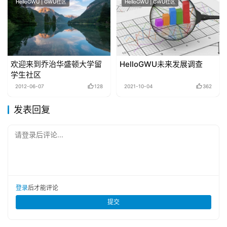
HelloGWU | GWU社区
HelloGWU | GWU社区
欢迎来到乔治华盛顿大学留
HelloGWU未来发展调查
学生社区
2012-06-07
128
2021-10-04
362
发表回复
请登录后评论...
登录
后才能评论
提交