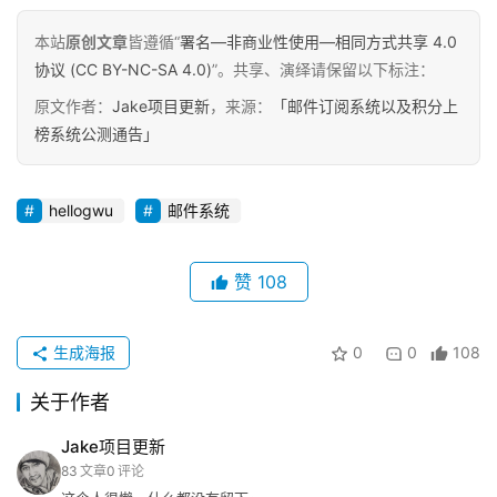
专
栏
本站
原创文章
皆遵循“
署名—非商业性使用—相同方式共享 4.0
协议 (CC BY-NC-SA 4.0)
”。共享、演绎请保留以下标注：
行
原文作者：
Jake项目更新
，来源：
「邮件订阅系统以及积分上
业
榜系统公测通告」
动
态
hellogwu
邮件系统
碎
碎
赞
108
念
生成海报
0
0
108
推
登录
注册
荐
关于作者
&
工
Jake项目更新
具
83
文章
0
评论