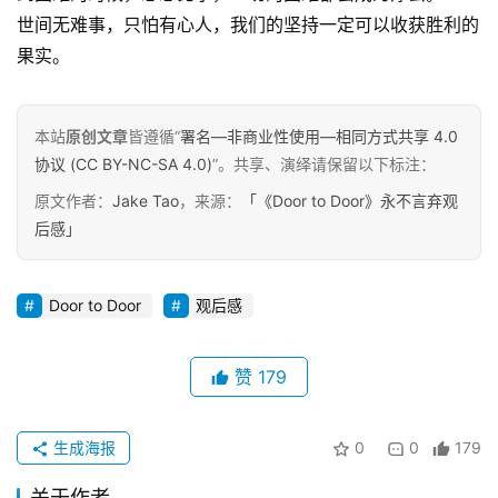
&
世间无难事，只怕有心人，我们的坚持一定可以收获胜利的
工
果实。
具
关
本站
原创文章
皆遵循“
署名—非商业性使用—相同方式共享 4.0
于
协议 (CC BY-NC-SA 4.0)
”。共享、演绎请保留以下标注：
&
原文作者：
Jake Tao
，来源：
「《Door to Door》永不言弃观
留
后感」
言
Door to Door
观后感
赞
179
生成海报
0
0
179
关于作者