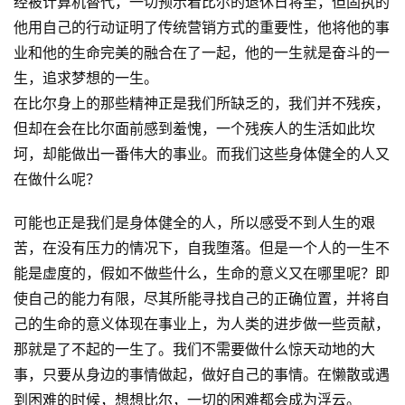
经被计算机替代，一切预示着比尔的退休日将至，但固执的
他用自己的行动证明了传统营销方式的重要性，他将他的事
原
业和他的生命完美的融合在了一起，他的一生就是奋斗的一
创
生，追求梦想的一生。
专
在比尔身上的那些精神正是我们所缺乏的，我们并不残疾，
栏
但却在会在比尔面前感到羞愧，一个残疾人的生活如此坎
坷，却能做出一番伟大的事业。而我们这些身体健全的人又
行
在做什么呢？
业
动
可能也正是我们是身体健全的人，所以感受不到人生的艰
态
苦，在没有压力的情况下，自我堕落。但是一个人的一生不
能是虚度的，假如不做些什么，生命的意义又在哪里呢？即
碎
使自己的能力有限，尽其所能寻找自己的正确位置，并将自
碎
念
己的生命的意义体现在事业上，为人类的进步做一些贡献，
那就是了不起的一生了。我们不需要做什么惊天动地的大
推
事，只要从身边的事情做起，做好自己的事情。在懒散或遇
登录
注册
荐
到困难的时候，想想比尔，一切的困难都会成为浮云。