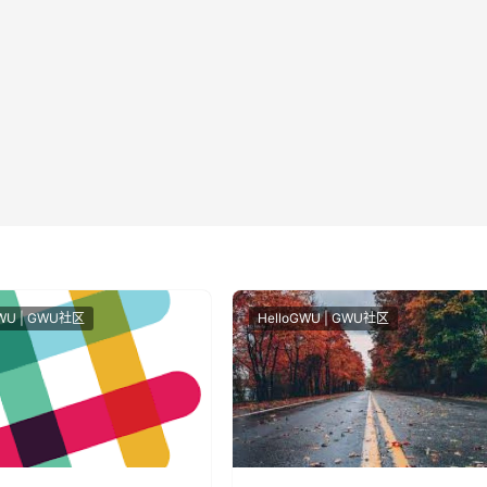
GWU | GWU社区
HelloGWU | GWU社区