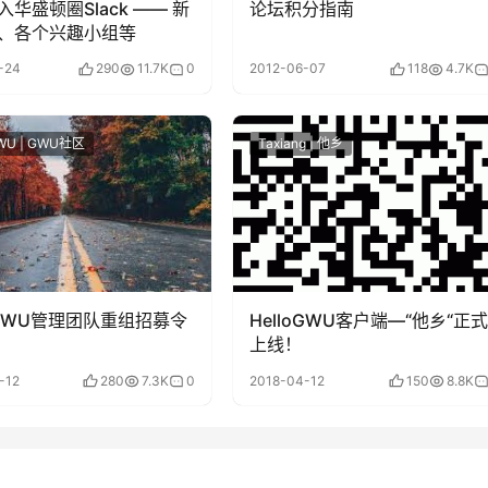
华盛顿圈Slack —— 新
论坛积分指南
、各个兴趣小组等
-24
290
11.7K
0
2012-06-07
118
4.7K
GWU | GWU社区
Taxiang | 他乡
loGWU管理团队重组招募令
HelloGWU客户端—“他乡“正式
上线！
-12
280
7.3K
0
2018-04-12
150
8.8K