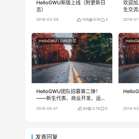
HelloGWU新版上线（附更新日
欢迎加入
志）
生交流
2018-03-09
106
6.1K
2
2018-07
HelloGWU | GWU社区
Hello
HelloGWU团队招募第二弹！
Hel
——新生代表、商业开发、运
营、编辑
2016-06-01
92
3.7K
0
2019-03
发表回复