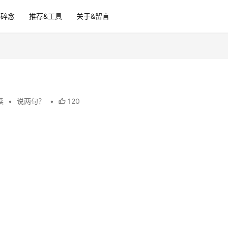
碎碎念
推荐&工具
关于&留言
阅读
•
说两句？
•
120