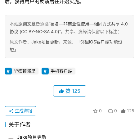
后，获得用户的反馈后在开始实施。
创
专
栏
本站
原创文章
皆遵循“
署名—非商业性使用—相同方式共享 4.0
协议 (CC BY-NC-SA 4.0)
”。共享、演绎请保留以下标注：
行
业
原文作者：
Jake项目更新
，来源：
「邻里iOS客户端功能设
动
想」
态
华盛顿邻里
手机客户端
碎
碎
念
赞
125
推
登录
注册
生成海报
0
0
125
荐
&
关于作者
工
具
Jake项目更新