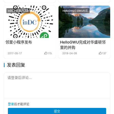
inDC | 华盛顿邻里
HelloGWU | GWU社区
邻里小程序发布
HelloGWU完成对华盛顿邻
里的并购
2017-05-17
115
2018-04-09
137
发表回复
请登录后评论...
登录
后才能评论
提交