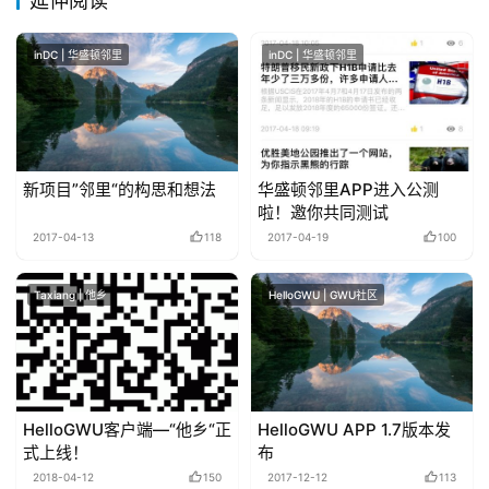
延伸阅读
inDC | 华盛顿邻里
inDC | 华盛顿邻里
新项目”邻里“的构思和想法
华盛顿邻里APP进入公测
啦！邀你共同测试
2017-04-13
118
2017-04-19
100
Taxiang | 他乡
HelloGWU | GWU社区
HelloGWU客户端—“他乡“正
HelloGWU APP 1.7版本发
式上线！
布
2018-04-12
150
2017-12-12
113