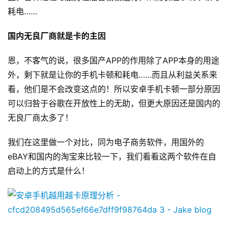
耗电……
碎
碎
国内无良厂商就是卡的主因
念
恩，不客气的说，很多国产APP的作用除了APP本身的用途
推
登录
注册
外，剩下就是让你的手机卡顿和耗电……而且从利益关系来
荐
看，他们是不会改变这点的！所以安卓手机卡顿一部分原因
&
工
可以归咎于谷歌在开放性上的无助，但更大原因还是国内的
具
无良厂商太多了！
我们在这里做一个对比，同为电子商务软件，用国外的
关
于
eBAY和国内的淘宝来比较一下，我们看看这两个软件在自
&
启动上的方式是什么！
留
言