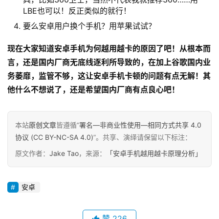
LBE也可以！反正类似的就行！
要么安卓用户换个手机？用苹果试试？
现在大家知道安卓手机为何越用越卡的原因了吧！从根本而
言，还是国内厂商无底线逐利所导致的，在加上谷歌国内业
务萎靡，监管不够，这让安卓手机卡顿的问题有点无解！其
他什么不想说了，还是希望国内厂商有点良心吧！
本站
原创文章
皆遵循“
署名—非商业性使用—相同方式共享 4.0
协议 (CC BY-NC-SA 4.0)
”。共享、演绎请保留以下标注：
原文作者：
Jake Tao
，来源：
「安卓手机越用越卡原理分析」
安卓
赞
226