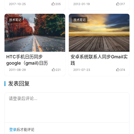
2017-10-25
205
2012-01-19
317
技术笔记
技术笔记
HTC手机日历同步
安卓系统联系人同步Gmail实
google（gmail)日历
践
2011-08-29
221
2011-07-23
374
发表回复
请登录后评论...
登录
后才能评论