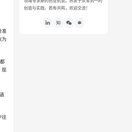
领域寻求新的创业机会。热衷于从零到一的
创造与实践，若有共鸣，欢迎交流！
分准
以为
切都
。现
。
语
步往