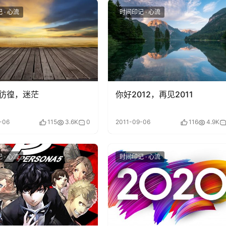
 · 心流
时间印记 · 心流
彷徨，迷茫
你好2012，再见2011
-06
115
3.6K
0
2011-09-06
116
4.9K
 · 心流
时间印记 · 心流