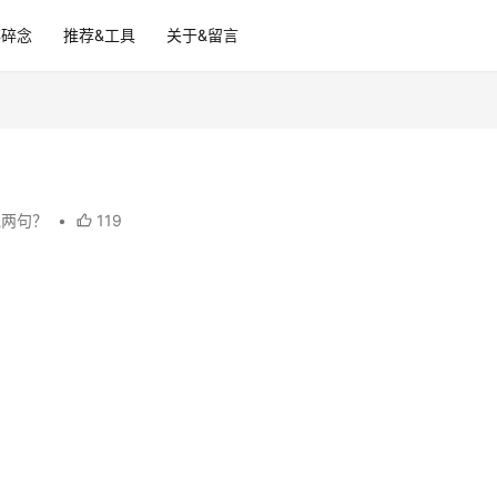
碎碎念
推荐&工具
关于&留言
说两句？
•
119