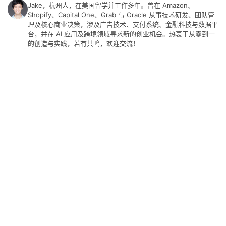
Jake，杭州人，在美国留学并工作多年。曾在 Amazon、
Shopify、Capital One、Grab 与 Oracle 从事技术研发、团队管
碎
理及核心商业决策，涉及广告技术、支付系统、金融科技与数据平
碎
台，并在 AI 应用及跨境领域寻求新的创业机会。热衷于从零到一
念
的创造与实践，若有共鸣，欢迎交流！
推
登录
注册
荐
&
工
具
关
于
&
留
言