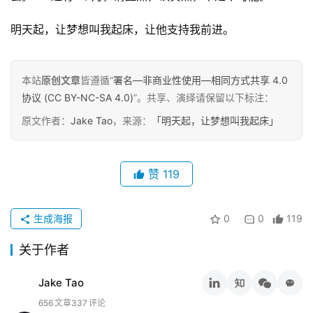
明天起，让梦想叫我起床，让他支持我前进。
本站
原创文章
皆遵循“
署名—非商业性使用—相同方式共享 4.0
协议 (CC BY-NC-SA 4.0)
”。共享、演绎请保留以下标注：
原文作者：
Jake Tao
，来源：
「明天起，让梦想叫我起床」
原
赞
119
创
专
栏
生成海报
0
0
119
行
关于作者
业
动
Jake Tao
态
656
文章
337
评论