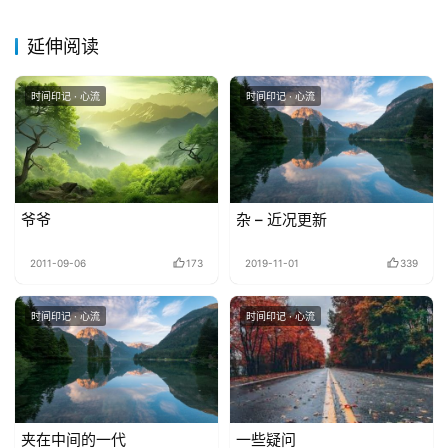
延伸阅读
时间印记 · 心流
时间印记 · 心流
爷爷
杂 – 近况更新
2011-09-06
173
2019-11-01
339
时间印记 · 心流
时间印记 · 心流
夹在中间的一代
一些疑问