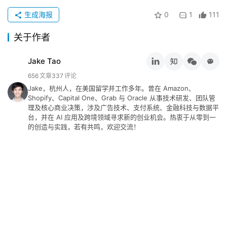
碎
念
生成海报
0
1
111
关于作者
推
登录
注册
荐
Jake Tao
&
656
文章
337
评论
工
Jake，杭州人，在美国留学并工作多年。曾在 Amazon、
具
Shopify、Capital One、Grab 与 Oracle 从事技术研发、团队管
理及核心商业决策，涉及广告技术、支付系统、金融科技与数据平
关
台，并在 AI 应用及跨境领域寻求新的创业机会。热衷于从零到一
的创造与实践，若有共鸣，欢迎交流！
于
&
留
言