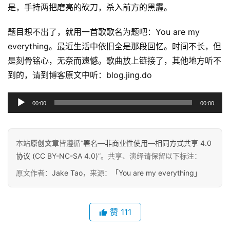
是，手持两把磨亮的砍刀，杀入前方的黑霾。
题目想不出了，就用一首歌歌名为题吧：You are my 
everything。最近生活中依旧全是那段回忆。时间不长，但
是刻骨铭心，无奈而遗憾。歌曲放上链接了，其他地方听不
到的，请到博客原文中听：blog.jing.do
原
音
创
00:00
00:00
专
频
栏
播
放
本站
原创文章
皆遵循“
署名—非商业性使用—相同方式共享 4.0
行
器
协议 (CC BY-NC-SA 4.0)
”。共享、演绎请保留以下标注：
业
原文作者：
Jake Tao
，来源：
「You are my everything」
动
态
赞
111
碎