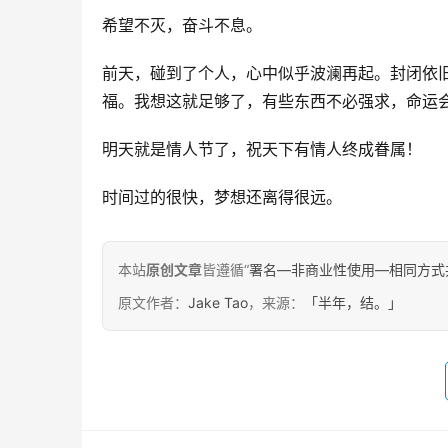
希望不灭，奋斗不息。
前天，碰到了个人，心中似乎波澜再起。封闭依
福。我想这就足够了，有些东西不必强求，命运
明天就是情人节了，祝天下有情人终成眷属！
时间过的很快，梦想还离得很远。
本站
原创文章
皆遵循“
署名—非商业性使用—相同方式共享 4.
原文作者：
Jake Tao
，来源：
「半年，结。」