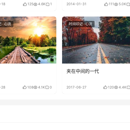
-18
125
4.6K
1
2014-01-31
111
5.0K
 · 心流
时间印记 · 心流
夹在中间的一代
-28
108
4.1K
0
2017-06-27
120
4.4K