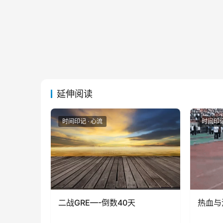
延伸阅读
时间印记 · 心流
时间印记
二战GRE—-倒数40天
热血与