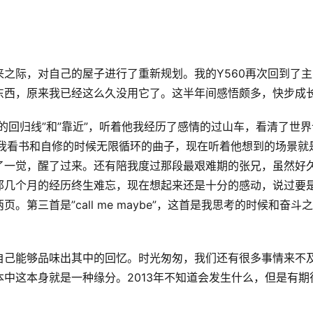
之际，对自己的屋子进行了重新规划。我的Y560再次回到了主
东西，原来我已经这么久没用它了。这半年间感悟颇多，快步成
的回归线”和”靠近”，听着他我经历了感情的过山车，看清了世界
arth”它是我看书和自修的时候无限循环的曲子，现在听着他想到的场景就
了一觉，醒了过来。还有陪我度过那段最艰难期的张兄，虽然好
那几个月的经历终生难忘，现在想起来还是十分的感动，说过要
第三首是”call me maybe”，这首是我思考的时候和奋斗
自己能够品味出其中的回忆。时光匆匆，我们还有很多事情来不
中这本身就是一种缘分。2013年不知道会发生什么，但是有期