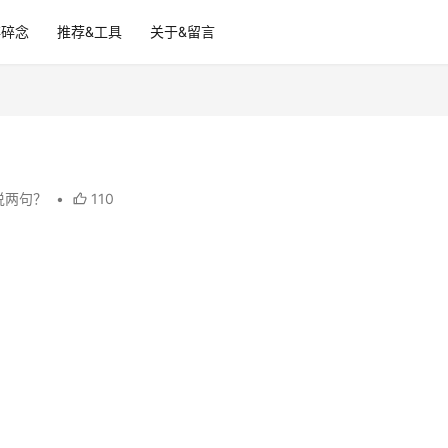
碎碎念
推荐&工具
关于&留言
说两句？
•
110