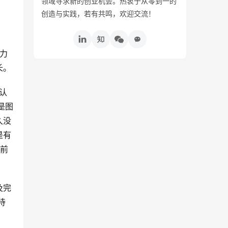
领域寻求新的创业机会。热衷于从零到一的
创造与实践，若有共鸣，欢迎交流！
力
长。
认
是图
久没
是有
之前
及完
待