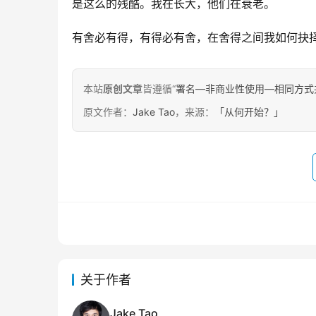
是这么的残酷。我在长大，他们在衰老。
有舍必有得，有得必有舍，在舍得之间我如何抉
本站
原创文章
皆遵循“
署名—非商业性使用—相同方式共享 4.
原文作者：
Jake Tao
，来源：
「从何开始？」
关于作者
Jake Tao