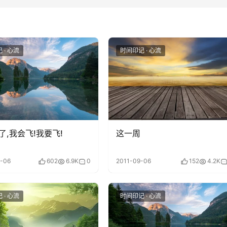
 · 心流
时间印记 · 心流
了,我会飞!我要飞!
这一周
-06
602
6.9K
0
2011-09-06
152
4.2K
 · 心流
时间印记 · 心流