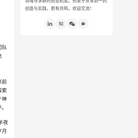
领域寻求新的创业机会。热衷于从零到一的
创造与实践，若有共鸣，欢迎交流！
团队
充
来前
探索
个神
乎。
半夜
岁月