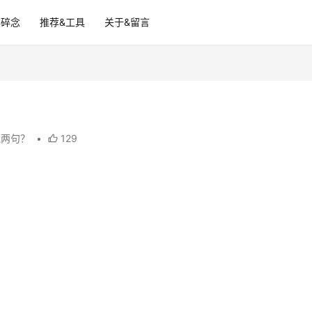
碎碎念
推荐&工具
关于&留言
说两句？
•
129