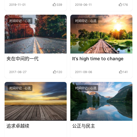
2019-11-01
339
2018-06-11
176
时间印记 · 心流
时间印记 · 心流
夹在中间的一代
It‘s high time to change
2017-06-27
120
2011-09-06
141
时间印记 · 心流
时间印记 · 心流
追求卓越续
公正与民主