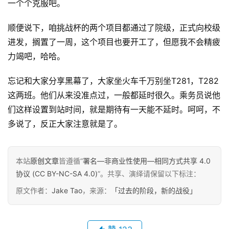
一个个克服吧。
行
业
顺便说下，咱挑战杯的两个项目都通过了院级，正式向校级
动
态
进发，搁置了一周，这个项目也要开工了，但愿我不会精疲
力竭吧，哈哈。
碎
忘记和大家分享黑幕了，大家坐火车千万别坐T281，T282
碎
念
这两班。他们从来没准点过，一般都延时很久。乘务员说他
们这样设置到站时间，就是期待有一天能不延时。呵呵，不
推
多说了，反正大家注意就是了。
登录
注册
荐
&
工
本站
原创文章
皆遵循“
署名—非商业性使用—相同方式共享 4.0
具
协议 (CC BY-NC-SA 4.0)
”。共享、演绎请保留以下标注：
原文作者：
Jake Tao
，来源：
「过去的阶段，新的战役」
关
于
&