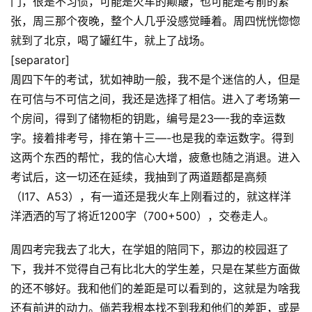
门，很是不习惯，可能是火车的颠簸，也可能是考前的紧
张，周三那个夜晚，整个人几乎没感觉睡着。周四恍恍惚惚
就到了北京，喝了罐红牛，就上了战场。
[separator]
周四下午的考试，犹如神助一般，我不是个迷信的人，但是
在可信与不可信之间，我还是选择了相信。进入了考场第一
个房间，得到了储物柜的钥匙，编号是23—-我的幸运数
字。接着排考号，排在第十三—-也是我的幸运数字。得到
这两个东西的帮忙，我的信心大增，疲惫也随之消退。进入
考试后，这一切还在延续，我抽到了两道题都是高频
（I17、A53），有一道还是我火车上刚看过的，就这样洋
洋洒洒的写了将近1200字（700+500），交卷走人。
周四考完我去了北大，在学姐的陪同下，那边的校园逛了
下，我并不觉得自己有比北大的学生差，只是在某些方面做
的还不够好。我和他们的差距是可以看到的，这就是为啥我
还有前进的动力。倘若我根本找不到我和他们的差距，或是