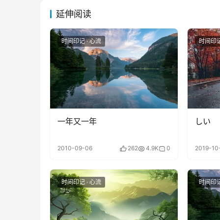
延伸阅读
时间印记 · 心流
时间印记
一年又一年
しい
2010-09-06
262
4.9K
0
2019-10
时间印记 · 心流
时间印记