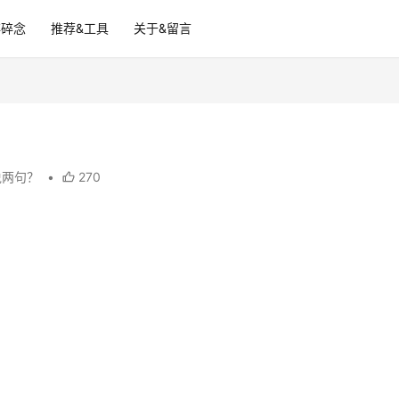
碎碎念
推荐&工具
关于&留言
说两句？
•
270