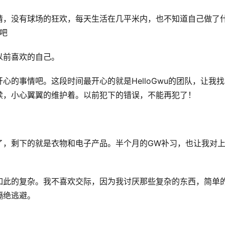
请，没有球场的狂欢，每天生活在几平米内，也不知道自己做了
了吧
以前喜欢的自己。
的事情吧。这段时间最开心的就是HelloGwu的团队，让我
续，小心翼翼的维护着。以前犯下的错误，不能再犯了！
了，剩下的就是衣物和电子产品。半个月的GW补习，也让我对
如此的复杂。我不喜欢交际，因为我讨厌那些复杂的东西，简单
隔绝逃避。