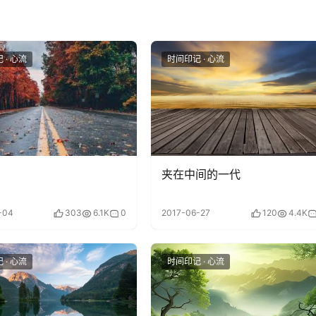
 · 心流
时间印记 · 心流
夹在中间的一代
-04
303
6.1K
0
2017-06-27
120
4.4K
 · 心流
时间印记 · 心流