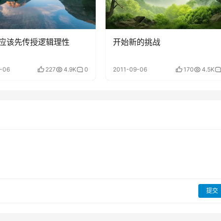
应该先传授逻辑理性
开始新的挑战
-06
227
4.9K
0
2011-09-06
170
4.5K
提交