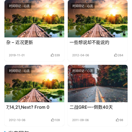
时间印记 · 心流
时间印记 · 心流
杂 – 近况更新
一些想说却不能说的
2019-11-01
339
2012-04-06
264
时间印记 · 心流
时间印记 · 心流
7,14,21,Next? From 0
二战GRE—-倒数40天
2012-10-06
109
2011-09-06
98