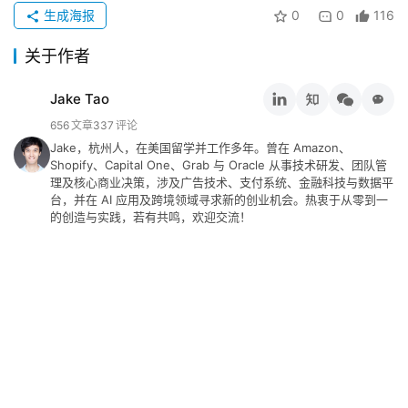
登录
注册
荐
生成海报
0
0
116
&
关于作者
工
具
Jake Tao
656
文章
337
评论
关
Jake，杭州人，在美国留学并工作多年。曾在 Amazon、
于
Shopify、Capital One、Grab 与 Oracle 从事技术研发、团队管
&
理及核心商业决策，涉及广告技术、支付系统、金融科技与数据平
留
台，并在 AI 应用及跨境领域寻求新的创业机会。热衷于从零到一
言
的创造与实践，若有共鸣，欢迎交流！