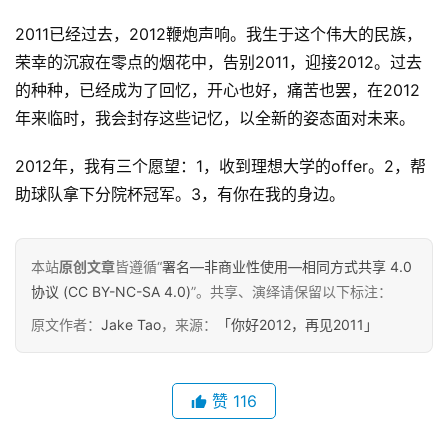
2011已经过去，2012鞭炮声响。我生于这个伟大的民族，
荣幸的沉寂在零点的烟花中，告别2011，迎接2012。过去
原
的种种，已经成为了回忆，开心也好，痛苦也罢，在2012
创
年来临时，我会封存这些记忆，以全新的姿态面对未来。
专
栏
2012年，我有三个愿望：1，收到理想大学的offer。2，帮
助球队拿下分院杯冠军。3，有你在我的身边。
行
业
动
本站
原创文章
皆遵循“
署名—非商业性使用—相同方式共享 4.0
态
协议 (CC BY-NC-SA 4.0)
”。共享、演绎请保留以下标注：
原文作者：
Jake Tao
，来源：
「你好2012，再见2011」
碎
碎
念
赞
116
推