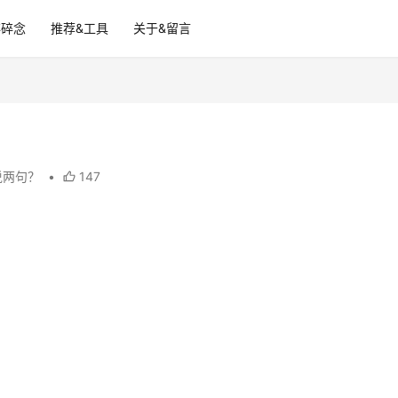
碎碎念
推荐&工具
关于&留言
说两句？
•
147