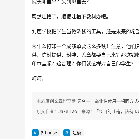
院长哪里来？又到哪里去？
既然吐槽了，顺便吐槽下教科办吧。
到底学校把学生当做洗钱的工具，还是未来的希
为什么打印一个成绩单要这么多钱！注意，他们
供、信封提供、封装、盖章都要自己来？那这钱
印章盖呢？这合理？你们就这样对自己的学生？
呵呵。
本站
原创文章
皆遵循“
署名—非商业性使用—相同方式共享 4.
原文作者：
Jake Tao
，来源：
「今日的吐槽，请勿围
β-house
吐槽