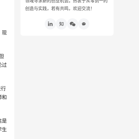
领域寻求新的创业机会。热衷于从零到一的
创造与实践，若有共鸣，欢迎交流！
，现
但
论过
进行
师和
信是
学生