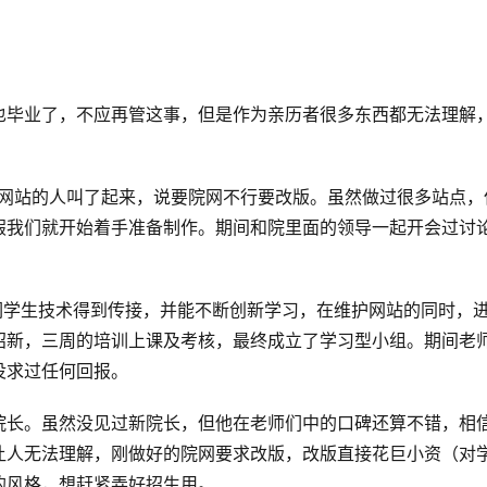
也毕业了，不应再管这事，但是作为亲历者很多东西都无法理解
做网站的人叫了起来，说要院网不行要改版。虽然做过很多站点，
假我们就开始着手准备制作。期间和院里面的领导一起开会过讨
让我们学生技术得到传接，并能不断创新学习，在维护网站的同时，
招新，三周的培训上课及考核，最终成立了学习型小组。期间老
没求过任何回报。
院长。虽然没见过新院长，但他在老师们中的口碑还算不错，相
让人无法理解，刚做好的院网要求改版，改版直接花巨小资（对
的风格，想赶紧弄好招生用。