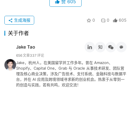
赞
605
行
业
动
生成海报
0
0
605
态
关于作者
碎
Jake Tao
碎
念
656
文章
337
评论
Jake，杭州人，在美国留学并工作多年。曾在 Amazon、
Shopify、Capital One、Grab 与 Oracle 从事技术研发、团队管
推
理及核心商业决策，涉及广告技术、支付系统、金融科技与数据平
登录
注册
荐
台，并在 AI 应用及跨境领域寻求新的创业机会。热衷于从零到一
&
的创造与实践，若有共鸣，欢迎交流！
工
具
关
于
&