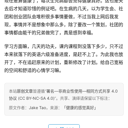
现在是算健康了，每次生完病都会觉得健康真好。这也是失
去后才知道珍惜的例证吧。在生病的几天，以为学生会、社
团和创业团队会堆积很多事情要做，不过当我上网后我发
现，事情并不是想象中那么多，除了要改一个策划，社团的
事情都由能干的兄弟做完了，真是感到幸福。
学习方面嘛，几天的功夫，课内课程到没落下多少，只不过
本来就落下的英语六级准备进度，是赶不上了。为此我也放
开了，不在追赶原来的计划，重新修改了计划。给自己宽裕
的空间和舒适的心情学习嘛。
本站
原创文章
皆遵循“
署名—非商业性使用—相同方式共享 4.0
原
协议 (CC BY-NC-SA 4.0)
”。共享、演绎请保留以下标注：
创
原文作者：
Jake Tao
，来源：
「健康的感觉真好」
专
栏