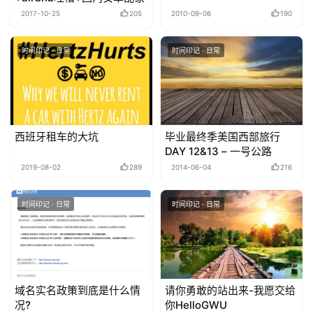
2017-10-25
205
2010-09-06
190
时间印记 · 日常
时间印记 · 日常
西班牙租车的大坑
毕业最终季美国西部旅行
DAY 12&13 – 一号公路
2019-08-02
289
2014-06-04
216
时间印记 · 日常
时间印记 · 日常
域名实名政策到底是什么情
请你勇敢的站出来-我愿交给
况?
你HelloGWU