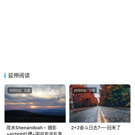
留
言
延伸阅读
时间印记 · 日常
时间印记 · 日常
周末Shenandoah – 摄影
2+2奋斗日志7—-回来了
+airbnb吐槽+国内安卓乱象