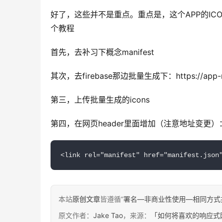
好了，这些并不是重点。重点是，这个APP的IC
个教程
首先，去补习下概念manifest
其次，去firebase那边批量生成下：https://app-mani
第三，上传批量生成的icons
第四，在网页header里面增加（注意地址变更）
<link
rel
=
"manifest"
href
=
"manifest.json
本站
原创文章
皆遵循“
署名—非商业性使用—相同方式共享 4.
原文作者：
Jake Tao
，来源：
「如何将喜欢的响应式网站变