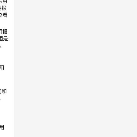
信用
用报
查看
用报
范围是
门。
信用
)和
，
信用