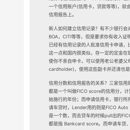
一个信用账户(信用卡，贷款等等)，就
信用报告上。
新人如何建立信用记录？有不少银行会对
BOA，CITI等等，但是要求你有收入
已经有信用记录的人批准信用卡申请，比如Am
这一点和国内很类似，存一定的定金在
使你不亲自申卡，可以使用老公老婆父母朋友的主卡
cardholder)，使用这些副卡并还清也是
信用分数和信用报告的关系？三家信用局
都是一个叫做FICO score的信用分，计
始施行的年份；而申请信用卡，银行所用的是FIC
请车贷时，Lender用的则是FICO Auto
是一个数，而去贷车的时候pull出的FICO
都是指 Bankcard score。而申请