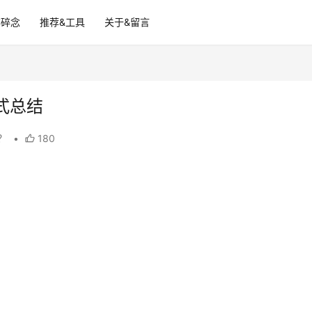
碎碎念
推荐&工具
关于&留言
式总结
？
•
180