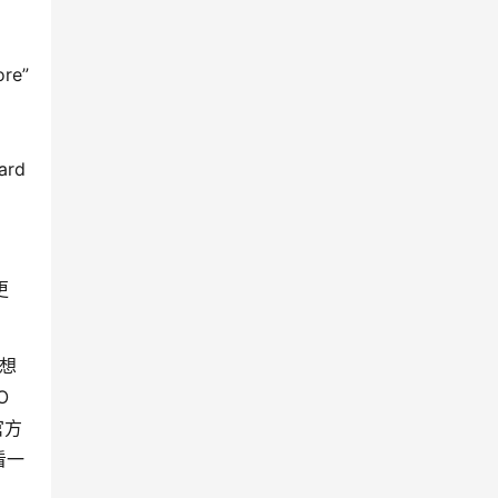
re”
ard
更
想
 
官方
看一