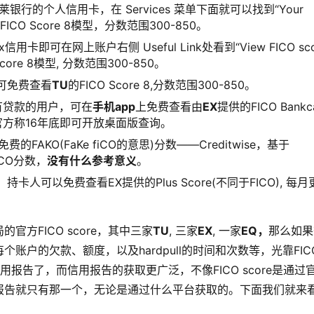
克莱银行的个人信用卡，在 Services 菜单下面就可以找到“Your
FICO Score 8模型，分数范围300-850。
ex信用卡即可在网上账户右侧 Useful Link处看到“View FICO sco
Score 8模型, 分数范围300-850。
卡即可免费查看
TU
的FICO Score 8,分数范围300-850。
或是有贷款的用户，可在
手机app
上免费查看由
EX
提供的FICO Bankc
0；官方称16年底即可开放桌面版查询。
费的FAKO(FaKe fiCO的意思)分数——Creditwise，基于
ICO分数，
没有什么参考意义
。
前，持卡人可以免费查看EX提供的Plus Score(不同于FICO), 每月
方FICO score，其中三家
TU
, 三家
EX
, 一家
EQ，
那么如果
户的欠款、额度，以及hardpull的时间和次数等，光靠FICO
用报告了，而信用报告的获取更广泛，不像FICO score是通过
报告就只有那一个，无论是通过什么平台获取的。下面我们就来