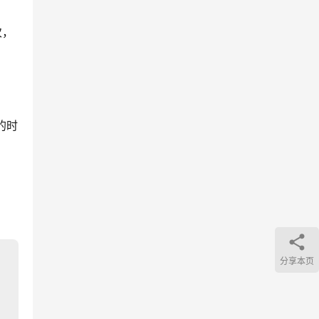
次，
的时
分享本页