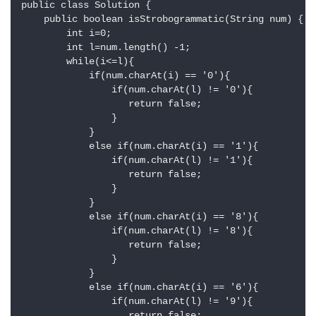
public class Solution {

    public boolean isStrobogrammatic(String num) {

        int i=0;

        int l=num.length() -1;

        while(i<=l){

            if(num.charAt(i) == '0'){

                if(num.charAt(l) != '0'){

                   return false; 

                }

            }

            else if(num.charAt(i) == '1'){

                if(num.charAt(l) != '1'){

                   return false; 

                }                

            }

            else if(num.charAt(i) == '8'){

                if(num.charAt(l) != '8'){

                   return false; 

                }                    

            }

            else if(num.charAt(i) == '6'){

                if(num.charAt(l) != '9'){

                   return false; 
