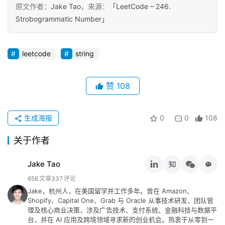
原文作者：
Jake Tao
，来源：
「LeetCode – 246.
碎
Strobogrammatic Number」
念
推
leetcode
string
登录
注册
荐
&
赞
108
工
具
生成海报
0
0
108
关
于
关于作者
&
留
Jake Tao
言
656
文章
337
评论
Jake，杭州人，在美国留学并工作多年。曾在 Amazon、
Shopify、Capital One、Grab 与 Oracle 从事技术研发、团队管
理及核心商业决策，涉及广告技术、支付系统、金融科技与数据平
台，并在 AI 应用及跨境领域寻求新的创业机会。热衷于从零到一