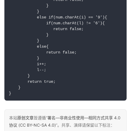
                }                  

            }

            else if(num.charAt(i) == '9'){

                if(num.charAt(l) != '6'){

                   return false; 

                }                  

            }

            else{

                return false;

原
            }

创
            i++;

专
            l--;

        }

栏
        return true;

    }

行
}
业
动
态
本站
原创文章
皆遵循“
署名—非商业性使用—相同方式共享 4.0
协议 (CC BY-NC-SA 4.0)
”。共享、演绎请保留以下标注：
碎