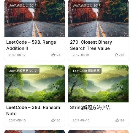
JAVA刷题日志(2017)
JAVA刷题日志(2017)
LeetCode – 598. Range
270. Closest Binary
Addition II
Search Tree Value
2017-08-12
124
2017-08-31
240
JAVA刷题日志(2017)
LeetCode 刷题日志
LeetCode – 383. Ransom
String解题方法小结
Note
2017-08-10
130
2017-08-10
161