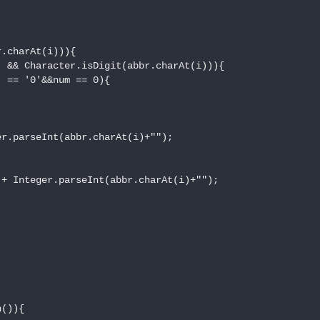
.charAt(i))){

 && Character.isDigit(abbr.charAt(i))){

 == '0'&&num == 0){



r.parseInt(abbr.charAt(i)+"");

+ Integer.parseInt(abbr.charAt(i)+"");

()){
