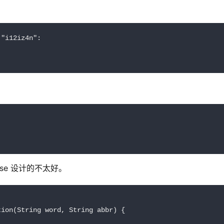
 "i12iz4n":

se 设计的不太好。
ion(String word, String abbr) {
