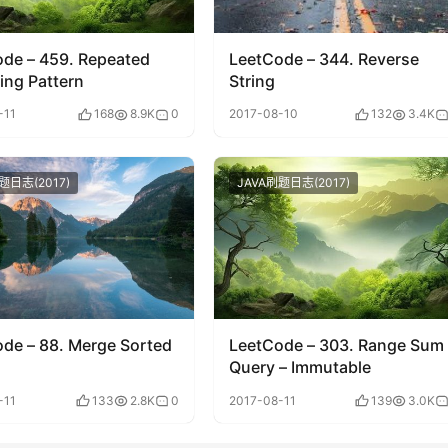
de – 459. Repeated
LeetCode – 344. Reverse
ing Pattern
String
-11
168
8.9K
0
2017-08-10
132
3.4K
题日志(2017)
JAVA刷题日志(2017)
de – 88. Merge Sorted
LeetCode – 303. Range Sum
Query – Immutable
-11
133
2.8K
0
2017-08-11
139
3.0K