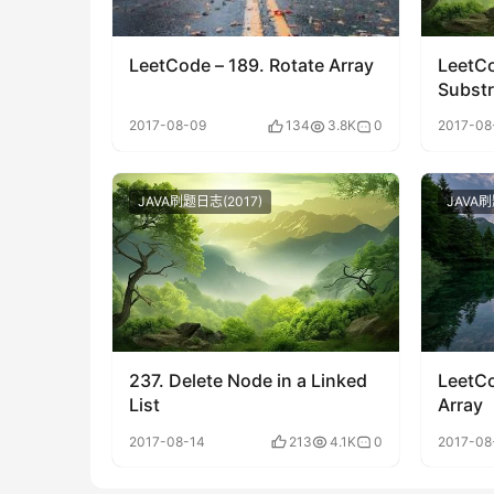
LeetCode – 189. Rotate Array
LeetCo
Substr
2017-08-09
134
3.8K
0
2017-08
JAVA刷题日志(2017)
JAVA刷
237. Delete Node in a Linked
LeetCo
List
Array
2017-08-14
213
4.1K
0
2017-08