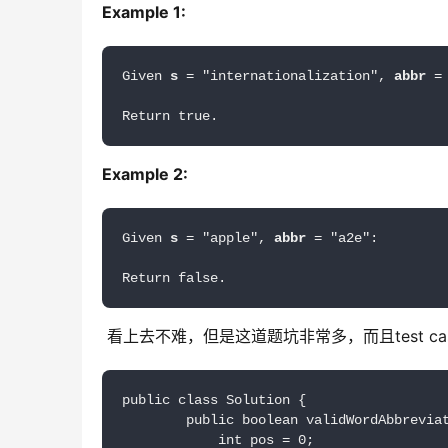
Example 1:
Given 
s
 = "internationalization", 
abbr
 =
Example 2:
Given 
s
 = "apple", 
abbr
 = "a2e":

看上去不难，但是这道题坑非常多，而且test ca
public class Solution {

        public boolean validWordAbbreviat
            int pos = 0;
