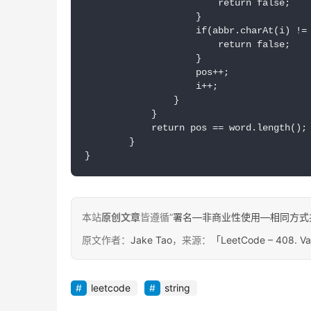
                        return false;

                    }

                    if(abbr.charAt(i) != 
                        return false;

                    }

                    pos++;

                    i++;

                }

            }

            return pos == word.length();

        }

}
本站
原创文章
皆遵循“
署名—非商业性使用—相同方式共享 4.
原文作者：
Jake Tao
，来源：
「LeetCode – 408. Va
leetcode
string