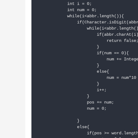
            int i = 0;

            int num = 0;

            while(i<abbr.length()){

                if(Character.isDigit(abbr
                    while(i<abbr.length()
                        if(abbr.charAt(i)
                            return false;
                        }

                        if(num == 0){

                            num += Intege
                        }

                        else{

                            num = num*10 
                        }

                        i++;

                    }

                    pos += num;

                    num = 0;

                }

                else{

                    if(pos >= word.length