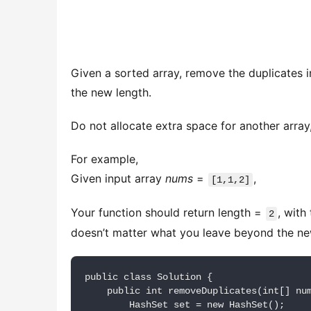
Given a sorted array, remove the duplicates 
the new length.
Do not allocate extra space for another array
For example,
Given input array 
nums
 = 
,
[1,1,2]
Your function should return length = 
, with
2
doesn’t matter what you leave beyond the ne
public class Solution {

    public int removeDuplicates(int[] num
        HashSet set = new HashSet();
