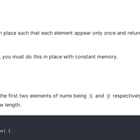
in place such that each element appear only 
once
 and return
, you must do this in place with constant memory.
 the first two elements of 
nums
 being 
 and 
 respectively.
1
2
w length.
s) {
