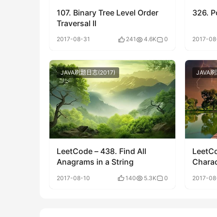
107. Binary Tree Level Order
326. P
Traversal II
2017-08-31
241
4.6K
0
2017-08
JAVA刷题日志(2017)
JAVA刷
LeetCode – 438. Find All
LeetCo
Anagrams in a String
Charac
2017-08-10
140
5.3K
0
2017-08