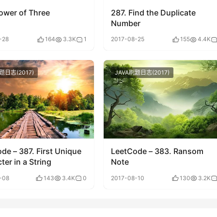
ower of Three
287. Find the Duplicate
Number
-28
164
3.3K
1
2017-08-25
155
4.4K
题日志(2017)
JAVA刷题日志(2017)
de – 387. First Unique
LeetCode – 383. Ransom
ter in a String
Note
-08
143
3.4K
0
2017-08-10
130
3.2K