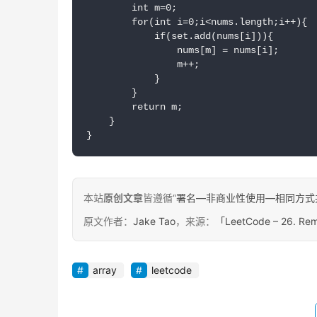
        int m=0;

        for(int i=0;i<nums.length;i++){

            if(set.add(nums[i])){

                nums[m] = nums[i];

                m++;

            }

        }

        return m;

    }

}
本站
原创文章
皆遵循“
署名—非商业性使用—相同方式共享 4.
原文作者：
Jake Tao
，来源：
「LeetCode – 26. Rem
array
leetcode