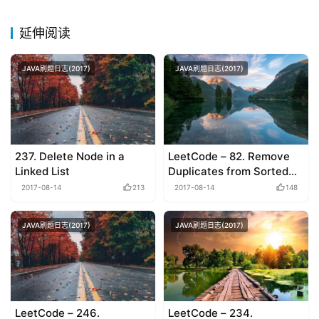
延伸阅读
JAVA刷题日志(2017)
JAVA刷题日志(2017)
237. Delete Node in a
LeetCode – 82. Remove
Linked List
Duplicates from Sorted
List II
2017-08-14
213
2017-08-14
148
JAVA刷题日志(2017)
JAVA刷题日志(2017)
LeetCode – 246.
LeetCode – 234.