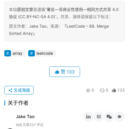
原
创
本站
原创文章
皆遵循“
署名—非商业性使用—相同方式共享 4.0
专
协议 (CC BY-NC-SA 4.0)
”。共享、演绎请保留以下标注：
栏
原文作者：
Jake Tao
，来源：
「LeetCode – 88. Merge
Sorted Array」
行
业
动
array
leetcode
态
赞
133
碎
碎
念
生成海报
0
0
133
关于作者
推
登录
注册
荐
Jake Tao
&
工
656
文章
337
评论