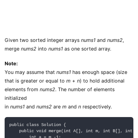
Given two sorted integer arrays 
nums1
 and 
nums2
, 
merge 
nums2
 into 
nums1
 as one sorted array.
Note:
You may assume that 
nums1
 has enough space (size 
that is greater or equal to 
m
 + 
n
) to hold additional 
elements from 
nums2
. The number of elements 
initialized 
in 
nums1
 and 
nums2
 are 
m
 and 
n
 respectively.
public class Solution {

    public void merge(int A[], int m, int B[], int n)
        int a = m -1;
