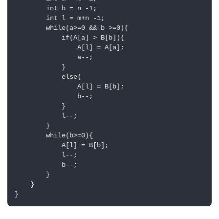
        int b = n -1;

        int l = m+n -1;

        while(a>=0 && b >=0){

            if(A[a] > B[b]){

                A[l] = A[a];

                a--;

            }

            else{

                A[l] = B[b];

                b--;

            }

            l--;

        }

        while(b>=0){

            A[l] = B[b];

            l--;

            b--;

        }

    }

}