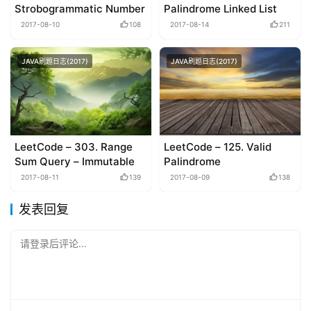
Strobogrammatic Number
Palindrome Linked List
2017-08-10
108
2017-08-14
211
JAVA刷题日志(2017)
JAVA刷题日志(2017)
LeetCode – 303. Range
LeetCode – 125. Valid
Sum Query – Immutable
Palindrome
2017-08-11
139
2017-08-09
138
发表回复
请登录后评论...