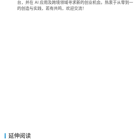
碎
台，并在 AI 应用及跨境领域寻求新的创业机会。热衷于从零到一
的创造与实践，若有共鸣，欢迎交流！
碎
念
推
登录
注册
荐
&
工
具
关
于
&
留
言
延伸阅读