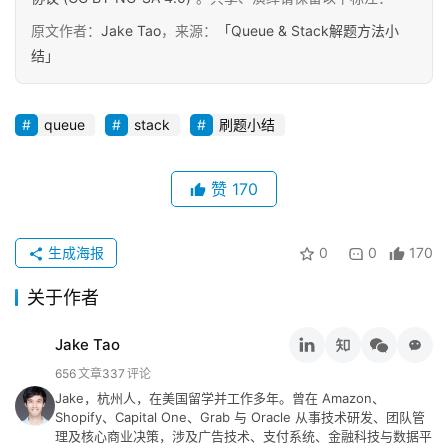
原文作者：
Jake Tao
，来源：
「Queue & Stack解题方法小
结」
queue
stack
刷题小结
赞
170
原
创
专
生成海报
0
0
170
栏
关于作者
行
Jake Tao
业
动
656
文章
337
评论
态
Jake，杭州人，在美国留学并工作多年。曾在 Amazon、
Shopify、Capital One、Grab 与 Oracle 从事技术研发、团队管
理及核心商业决策，涉及广告技术、支付系统、金融科技与数据平