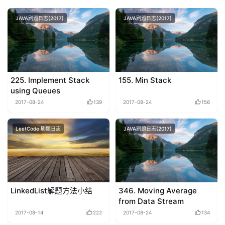
JAVA刷题日志(2017)
JAVA刷题日志(2017)
225. Implement Stack
155. Min Stack
using Queues
2017-08-24
139
2017-08-24
156
LeetCode 刷题日志
JAVA刷题日志(2017)
LinkedList解题方法小结
346. Moving Average
from Data Stream
2017-08-14
222
2017-08-24
134