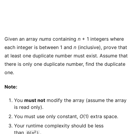
Given an array 
nums
 containing 
n
 + 1 integers where 
each integer is between 1 and 
n
 (inclusive), prove that 
at least one duplicate number must exist. Assume that 
there is only one duplicate number, find the duplicate 
one.
Note:
You
must not
modify the array (assume the array
is read only).
You must use only constant,
O
(1) extra space.
Your runtime complexity should be less
than
.
2
O(n
)