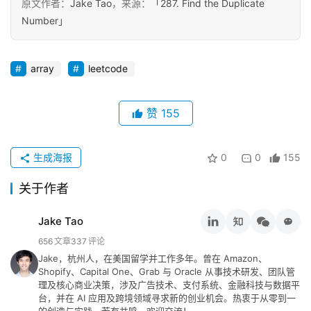
原文作者：
Jake Tao
，来源：
「287. Find the Duplicate
碎
Number」
念
推
array
leetcode
登录
注册
荐
&
赞
155
工
具
生成海报
0
0
155
关
于
关于作者
&
留
Jake Tao
言
656
文章
337
评论
Jake，杭州人，在美国留学并工作多年。曾在 Amazon、
Shopify、Capital One、Grab 与 Oracle 从事技术研发、团队管
理及核心商业决策，涉及广告技术、支付系统、金融科技与数据平
台，并在 AI 应用及跨境领域寻求新的创业机会。热衷于从零到一