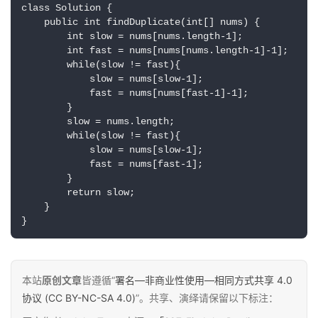
class Solution {

    public int findDuplicate(int[] nums) {

        int slow = nums[nums.length-1];

        int fast = nums[nums[nums.length-1]-1];

        while(slow != fast){

            slow = nums[slow-1];

            fast = nums[nums[fast-1]-1];

        }

        slow = nums.length;

原
        while(slow != fast){

创
            slow = nums[slow-1];

            fast = nums[fast-1];

专
        }

栏
        return slow;

    }

}
行
业
动
态
本站
原创文章
皆遵循“
署名—非商业性使用—相同方式共享 4.0
协议 (CC BY-NC-SA 4.0)
”。共享、演绎请保留以下标注：
碎