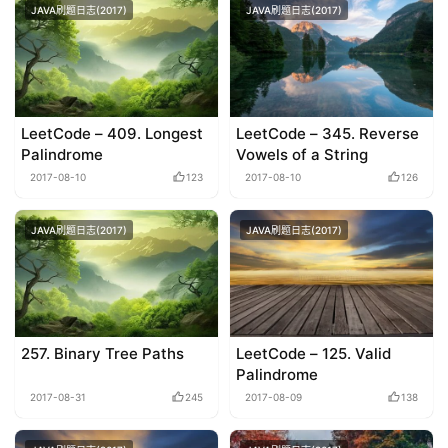
JAVA刷题日志(2017)
JAVA刷题日志(2017)
LeetCode – 409. Longest
LeetCode – 345. Reverse
Palindrome
Vowels of a String
2017-08-10
123
2017-08-10
126
JAVA刷题日志(2017)
JAVA刷题日志(2017)
257. Binary Tree Paths
LeetCode – 125. Valid
Palindrome
2017-08-31
245
2017-08-09
138