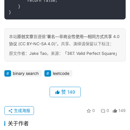
        return false;

    }

原
}
创
专
栏
本站
原创文章
皆遵循“
署名—非商业性使用—相同方式共享 4.0
协议 (CC BY-NC-SA 4.0)
”。共享、演绎请保留以下标注：
行
原文作者：
Jake Tao
，来源：
「367. Valid Perfect Square」
业
动
态
binary search
leetcode
碎
赞
149
碎
念
生成海报
0
0
149
推
登录
注册
荐
关于作者
&