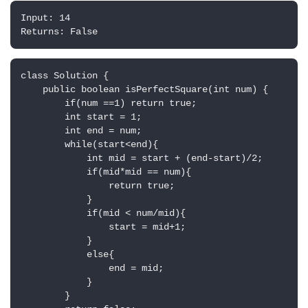
Input: 14

class Solution {

    public boolean isPerfectSquare(int num) {

        if(num ==1) return true;

        int start = 1;

        int end = num;

        while(start<end){

            int mid = start + (end-start)/2;

            if(mid*mid == num){

                return true;

            }

            if(mid < num/mid){

                start = mid+1;

            }

            else{

                end = mid;

            }

        }
