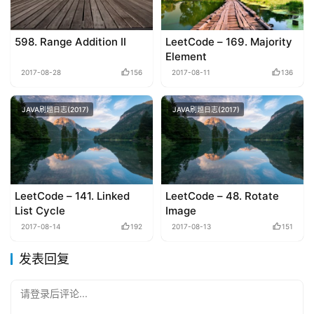
598. Range Addition II
LeetCode – 169. Majority
Element
2017-08-28
156
2017-08-11
136
JAVA刷题日志(2017)
JAVA刷题日志(2017)
LeetCode – 141. Linked
LeetCode – 48. Rotate
List Cycle
Image
2017-08-14
192
2017-08-13
151
发表回复
请登录后评论...