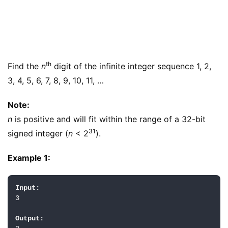
th
Find the
n
digit of the infinite integer sequence 1, 2,
3, 4, 5, 6, 7, 8, 9, 10, 11, …
Note:
n
is positive and will fit within the range of a 32-bit
31
signed integer (
n
< 2
).
Example 1:
Input:
3

Output: