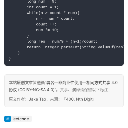
        long num = 9;

        int count = 1;

        while(n > count * num){

            n -= num * count;

            count ++;

            num *= 10;

原
        }

创
        long res = num/9 + (n-1)/count;

        return Integer.parseInt(String.valueOf(res).
专
    }

栏
}
行
业
本站
原创文章
皆遵循“
署名—非商业性使用—相同方式共享 4.0
动
协议 (CC BY-NC-SA 4.0)
”。共享、演绎请保留以下标注：
态
原文作者：
Jake Tao
，来源：
「400. Nth Digit」
碎
碎
leetcode
念