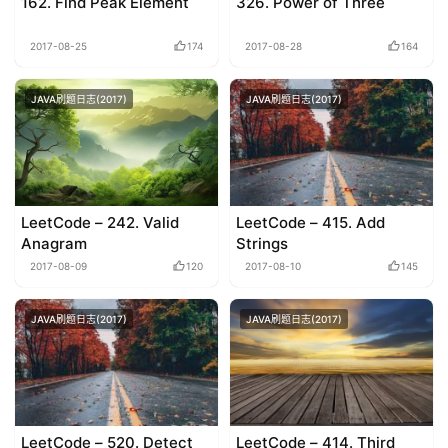
162. Find Peak Element
326. Power of Three
2017-08-25
174
2017-08-28
164
JAVA刷题日志(2017)
JAVA刷题日志(2017)
LeetCode – 242. Valid
LeetCode – 415. Add
Anagram
Strings
2017-08-09
120
2017-08-10
145
JAVA刷题日志(2017)
JAVA刷题日志(2017)
LeetCode – 520. Detect
LeetCode – 414. Third