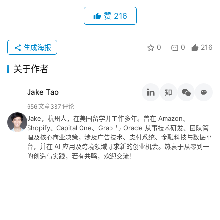
推
赞
216
登录
注册
荐
&
生成海报
0
0
216
工
具
关于作者
关
Jake Tao
于
656
文章
337
评论
&
Jake，杭州人，在美国留学并工作多年。曾在 Amazon、
留
Shopify、Capital One、Grab 与 Oracle 从事技术研发、团队管
言
理及核心商业决策，涉及广告技术、支付系统、金融科技与数据平
台，并在 AI 应用及跨境领域寻求新的创业机会。热衷于从零到一
的创造与实践，若有共鸣，欢迎交流！