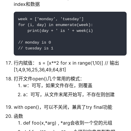
荐
index和数据
&
工
week = ['monday', 'tuesday']

具
for (i, day) in enumerate(week):

    print(day + ' is ' + week(i)

关
// monday is 0

于
// tuesday is 1
&
留
行内赋值： s = [x**2 for x in range(1,10)] // 输出
言
[1,4,9,16,25,36,49,64,81]
打开文件open()几个常用的模式：
w：可写，如果文件存在，则覆盖
a：可写，从文件末尾开始写，不存在则创建
with open()，可以不关闭，兼具了try final功能
函数
def foo(x,*arg) , *arg会收到一个空的元组