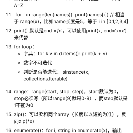
A=Z
for i in range(len(names)): print(names[i]) // 相当
原
于 range(x)，比如name长度是5，等于 i in [0,1,2,3,4]
创
print() 默认是end =’/n’，可以使用print(x, end=’xxx’)
专
来代替
栏
for loop：
字典：for k,v in d.items(): print(k + v)
行
数字不可迭代
业
判断是否能迭代：isinstance(x,
动
collections.Iterable)
态
range：range(start, stop, step)，start默认为0，
碎
stop必须写（所以range(9)就是0-9），而step默认是
碎
1不能为0
念
zip()：可以柔和两个array（长度以以短的为准），反
向zip(*x)
推
enumerate()：for i, string in enumerate(x)，输出
登录
注册