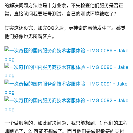
原
的解决问题方法也是十分业余，不先检查他们服务是否正
创
常，直接就问我要账号测试。自己的测试环境被吃了？
专
栏
其实这还没完，加完QQ之后，更神奇的事情发生了。感觉
他们好像也无所谓客户。
行
业
动
态
碎
碎
念
推
登录
注册
荐
一个做服务的，如此解决问题，我只能想到：1. 他们的工程
&
师跑光了，2. 可能不想做了。而且他们是做很敏感的支付
工