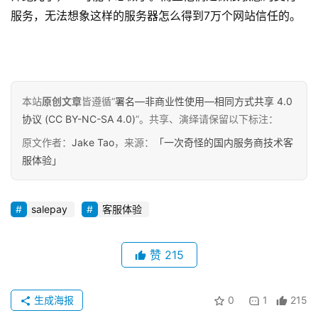
服务，无法想象这样的服务器怎么得到7万个网站信任的。
具
关
于
&
本站
原创文章
皆遵循“
署名—非商业性使用—相同方式共享 4.0
留
协议 (CC BY-NC-SA 4.0)
”。共享、演绎请保留以下标注：
言
原文作者：
Jake Tao
，来源：
「一次奇怪的国内服务商技术客
服体验」
salepay
客服体验
赞
215
生成海报
0
1
215