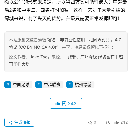
额以公平的形式来决定，所以第四方案可能性最大：中超最
后2名和中甲三、四名打附加赛。这样一来对于大量引援的
原
绿城来说，有了先天的优势。升级只需要正常发挥即可！
创
专
栏
本站
原创文章
皆遵循“
署名—非商业性使用—相同方式共享 4.0
协议 (CC BY-NC-SA 4.0)
”。共享、演绎请保留以下标注：
行
原文作者：
Jake Tao
，来源：
「成都、广州降级 绿城留在中超
业
可能性大增」
动
态
中国足球
中超联赛
杭州绿城
碎
碎
赞
242
念
推
生成海报
0
0
242
登录
注册
荐