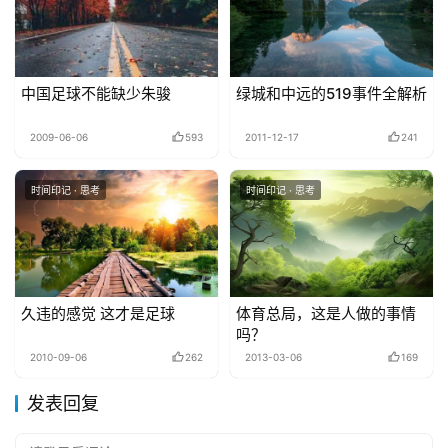
中国足球不能缺少朱骏
绿城和中远的519事件全解析
2009-06-06
593
2011-12-17
241
时间印记 · 思考
时间印记 · 思考
久违的感觉 这才是足球
体育总局，这是人做的事情
吗？
2010-09-06
262
2013-03-06
169
发表回复