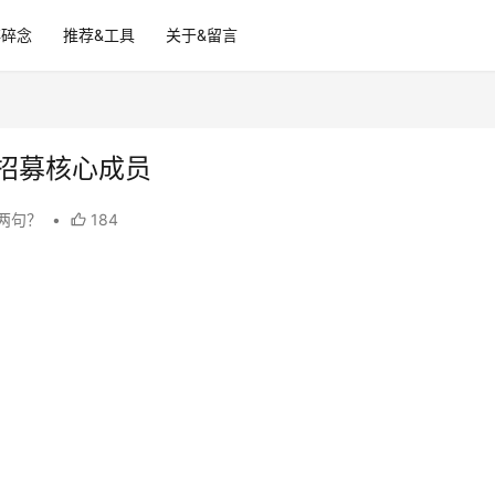
碎碎念
推荐&工具
关于&留言
队招募核心成员
两句？
•
184