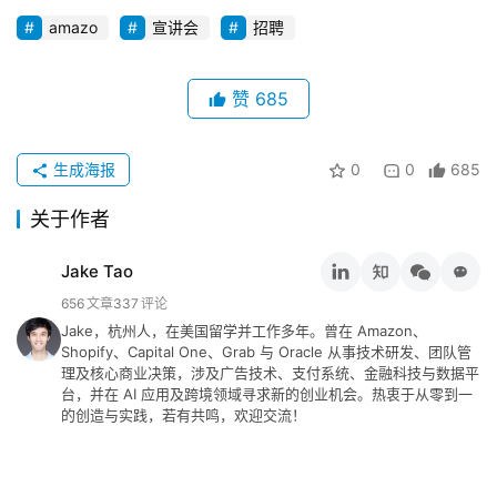
amazo
宣讲会
招聘
行
业
赞
685
动
态
生成海报
0
0
685
碎
关于作者
碎
念
Jake Tao
656
文章
337
评论
推
登录
注册
Jake，杭州人，在美国留学并工作多年。曾在 Amazon、
荐
Shopify、Capital One、Grab 与 Oracle 从事技术研发、团队管
&
理及核心商业决策，涉及广告技术、支付系统、金融科技与数据平
工
台，并在 AI 应用及跨境领域寻求新的创业机会。热衷于从零到一
的创造与实践，若有共鸣，欢迎交流！
具
关