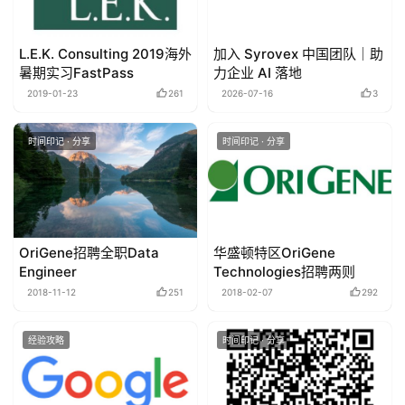
L.E.K. Consulting 2019海外
加入 Syrovex 中国团队｜助
暑期实习FastPass
力企业 AI 落地
2019-01-23
261
2026-07-16
3
时间印记 · 分享
时间印记 · 分享
OriGene招聘全职Data
华盛顿特区OriGene
Engineer
Technologies招聘两则
2018-11-12
251
2018-02-07
292
经验攻略
时间印记 · 分享