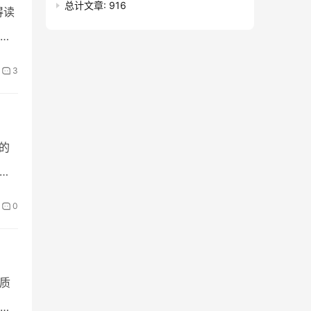
总计文章:
916
得读
我
3
人的
、
0
质
没