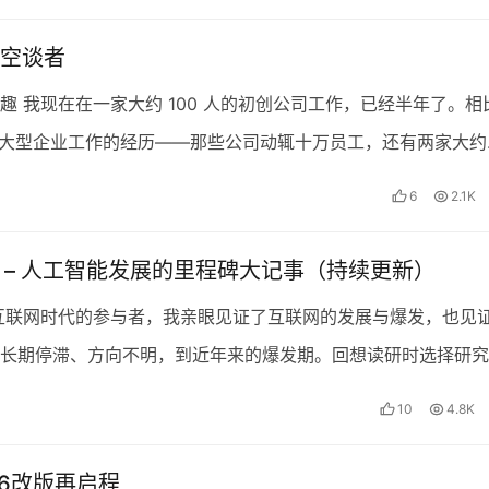
空谈者
趣 我现在在一家大约 100 人的初创公司工作，已经半年了。相
年在大型企业工作的经历——那些公司动辄十万员工，还有两家大约
——这几乎是换了一个世界。 在 IT 领域…
6
2.1K
史 – 人工智能发展的里程碑大记事（持续更新）
互联网时代的参与者，我亲眼见证了互联网的发展与爆发，也见
长期停滞、方向不明，到近年来的爆发期。回想读研时选择研究
人工智能还在争论究竟是生物智能还是数据智能更为正确；…
10
4.8K
26改版再启程