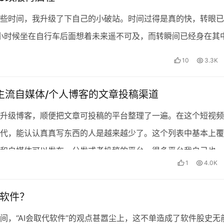
些时间，我升级了下自己的小破站。时间过得是真的快，转眼已
，小时候坐在自行车后面想着未来遥不可及，而转瞬间已经身在其
连续更新十二年的年货“一年又一年”也没能幸免。 不…
10
3.3K
年主流自媒体/个人博客的文章投稿渠道
升级博客，顺便把文章可投稿的平台整理了一遍。在这个短视频
代，能认认真真写东西的人是越来越少了。这个列表中基本上覆
和自媒体可以发布、分发或者投稿的平台。很多平台我自己也…
1
4.0K
代软件？
间，“AI会取代软件”的观点甚嚣尘上，这不单造成了软件股史无