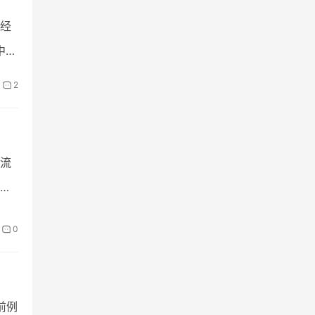
经
中。
2
流
盖
0
前例