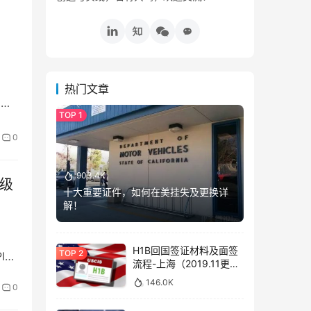
热门文章
产
0
903.4K
升级
十大重要证件，如何在美挂失及更换详
解！
H1B回国签证材料及面签
I
流程-上海（2019.11更
新）
146.0K
0