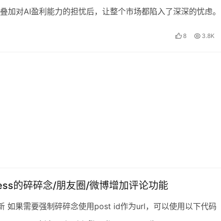
叠加对AI盈利能力的担忧后，让整个市场都陷入了深深的忧虑。
盈利能力的担忧还事出有因，毕竟现在AI的开销一…
8
3.8K
Press的碎碎念/朋友圈/微博增加评论功能
 更新 如果需要强制碎碎念使用post id作为url，可以使用以下代码