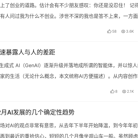
上了创业的道路。估计会有不少朋友感叹：你还是没忍住！ 记
有人问过我为什么不创业。涉世不深的我也是答不上来，一方面
速的把脑海里的想法变成现实，也享受从零到一创造东西的…
58
3.6K
加速暴露人与人的差距
年，生成式 AI（GenAI）逐渐升级并落地成所谓的智能体，并以惊
家的生活（无论什么概念，本文统称AI方便描述）。从内容创作
日常办公，越来越多的人开始依赖 AI 提…
8
2.1K
12月AI发展的几个确定性趋势
场对AI的观点非常有意思，从去年下半年开始降温，到今年年初
再到最近的重拾信心，短短的几个月像坐观山车一般。虽然顾虑