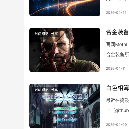
有完全解除
2026-04-22
合金装备M
时间印记 · 分享
喜闻Metal
合金装备所
无比的混乱
2026-04-11
白色相簿
时间印记 · 分享
最近在捣鼓
上（github
下确实弄的
2026-04-09