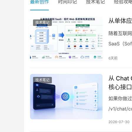
最新创作
时间印记
技术笔记
经验攻
从单体应
技术笔记
随着互联网
SaaS（S
品，大多数
6天前
从 Chat
技术笔记
核心接口
如果你做过
/v1/chat
的代名词。
2026-07-30