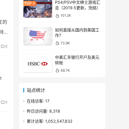
PS4/PSV中文绅士游戏汇
总（2019.5更新，完结）
101.2K
正的
如何直接从国内到美国工
持
作？
73.9K
0
中美汇丰银行开户及美元
转账
48.7K
t
站点统计
在线访客:
17
0
昨日访问量:
8,318
累计访客:
1,052,547,832