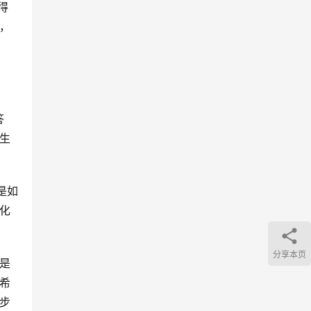
得
，
答
生
是如
化
分享本页
是
希
步