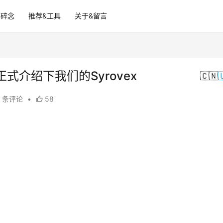
碎碎念
推荐&工具
关于&留言
介绍下我们的Syrovex
🇨🇳

3 条评论
•
58