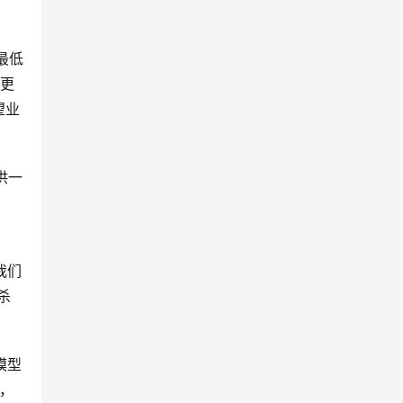
最低
力更
望业
供一
我们
杀
模型
r，