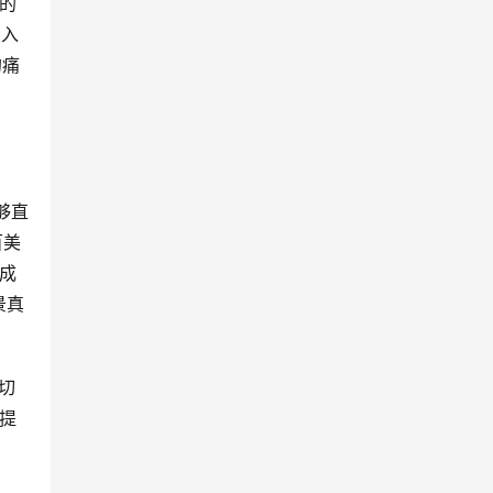
的
投入
的痛
够直
百美
成
景真
个切
提