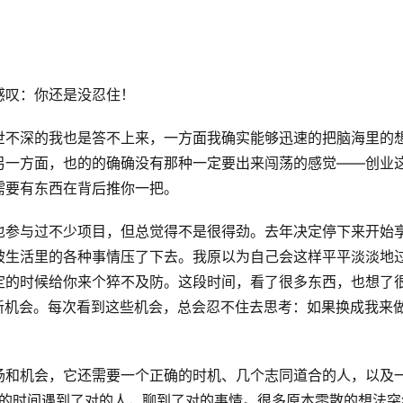
感叹：你还是没忍住！
世不深的我也是答不上来，一方面我确实能够迅速的把脑海里的
另一方面，也的的确确没有那种一定要出来闯荡的感觉——创业
需要有东西在背后推你一把。
也参与过不少项目，但总觉得不是很得劲。去年决定停下来开始
被生活里的各种事情压了下去。我原以为自己会这样平平淡淡地
定的时候给你来个猝不及防。这段时间，看了很多东西，也想了
新机会。每次看到这些机会，总会忍不住去思考：如果换成我来
场和机会，它还需要一个正确的时机、几个志同道合的人，以及
对的时间遇到了对的人，聊到了对的事情。很多原本零散的想法突