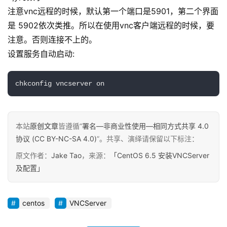
行
注意vnc远程的时候，默认第一个端口是5901，第二个界面
业
是 5902依次类推。所以在使用vnc客户端远程的时候，要
动
注意。否则连接不上的。
态
设置服务自动启动:
碎
chkconfig vncserver on
碎
念
推
本站
原创文章
皆遵循“
署名—非商业性使用—相同方式共享 4.0
登录
注册
荐
协议 (CC BY-NC-SA 4.0)
”。共享、演绎请保留以下标注：
&
原文作者：
Jake Tao
，来源：
「CentOS 6.5 安装VNCServer
工
及配置」
具
关
centos
VNCServer
于
&