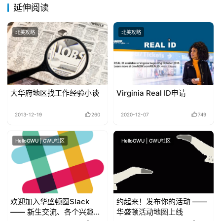
延伸阅读
北美攻略
北美攻略
大华府地区找工作经验小谈
Virginia Real ID申请
2013-12-19
260
2020-12-07
749
HelloGWU | GWU社区
HelloGWU | GWU社区
欢迎加入华盛顿圈Slack
约起来！发布你的活动 ——
—— 新生交流、各个兴趣小
华盛顿活动地图上线