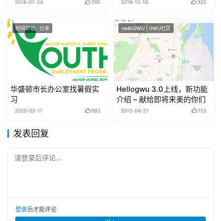
组等
2018-07-24
290
2018-10-16
325
时间印记 · 分享
HelloGWU | GWU社区
华盛顿市长办公室找暑假实
Hellogwu 3.0上线，新功能
习
介绍 – 献给即将来美的你们
2020-02-11
693
2015-04-21
153
发表回复
请登录后评论...
登录
后才能评论