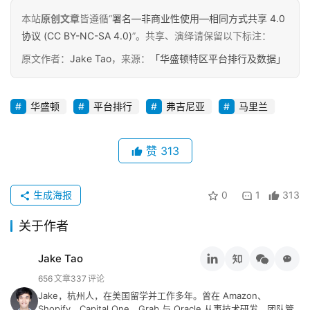
业
本站
原创文章
皆遵循“
署名—非商业性使用—相同方式共享 4.0
动
协议 (CC BY-NC-SA 4.0)
”。共享、演绎请保留以下标注：
态
原文作者：
Jake Tao
，来源：
「华盛顿特区平台排行及数据」
碎
碎
华盛顿
平台排行
弗吉尼亚
马里兰
念
推
赞
313
登录
注册
荐
&
生成海报
0
1
313
工
具
关于作者
关
Jake Tao
于
656
文章
337
评论
&
Jake，杭州人，在美国留学并工作多年。曾在 Amazon、
留
Shopify、Capital One、Grab 与 Oracle 从事技术研发、团队管