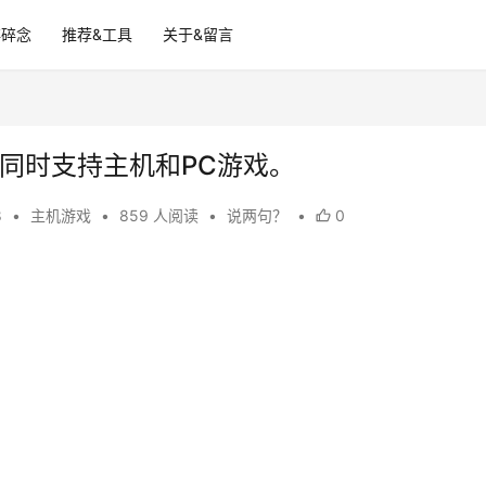
碎碎念
推荐&工具
关于&留言
将同时支持主机和PC游戏。
8
•
主机游戏
•
859 人阅读
•
说两句？
•
0