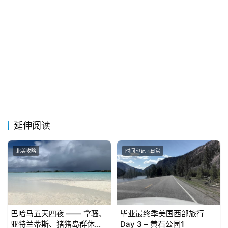
推
登录
注册
荐
&
工
具
关
于
&
留
延伸阅读
言
北美攻略
时间印记 · 日常
巴哈马五天四夜 —— 拿骚、
毕业最终季美国西部旅行
亚特兰蒂斯、猪猪岛群休闲
Day 3 – 黄石公园1