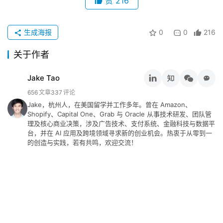
赞
216
生成海报
0
0
216
原
关于作者
创
专
Jake Tao
栏
656
文章
337
评论
Jake，杭州人，在美国留学并工作多年。曾在 Amazon、
Shopify、Capital One、Grab 与 Oracle 从事技术研发、团队管
行
理及核心商业决策，涉及广告技术、支付系统、金融科技与数据平
业
台，并在 AI 应用及跨境领域寻求新的创业机会。热衷于从零到一
动
的创造与实践，若有共鸣，欢迎交流！
态
碎
碎
念