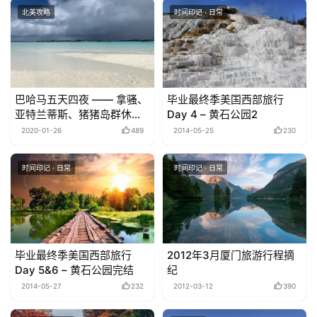
北美攻略
时间印记 · 日常
巴哈马五天四夜 —— 拿骚、
毕业最终季美国西部旅行
亚特兰蒂斯、猪猪岛群休闲
Day 4 – 黄石公园2
游总结
2020-01-26
489
2014-05-25
230
时间印记 · 日常
时间印记 · 日常
毕业最终季美国西部旅行
2012年3月厦门旅游行程摘
Day 5&6 – 黄石公园完结
纪
2014-05-27
232
2012-03-12
390