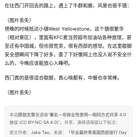
在往西门开回去的路上，遇上了牛群和鹿，风景也很不错：
（图片丢失）
傍晚的时候抵达小镇West Yellowstone，这个镇很繁华
（相对景区），里面有KFC麦当劳超市加油站各种旅馆，甚
至还有中国城，但也很荒芜，很有西部的感觉。在这里歇脚
安全感瞬间下降了好多，查了下好像网上也没人说不安全什
么的，今晚应该能放心入睡吧。
西门真的是很适合歇脚，真心啥都有，中餐也非常棒。
（图片丢失）
本站
原创文章
皆遵循“
署名—非商业性使用—相同方式共享 4.0
协议 (CC BY-NC-SA 4.0)
”。共享、演绎请保留以下标注：
原文作者：
Jake Tao
，来源：
「毕业最终季美国西部旅行 Day