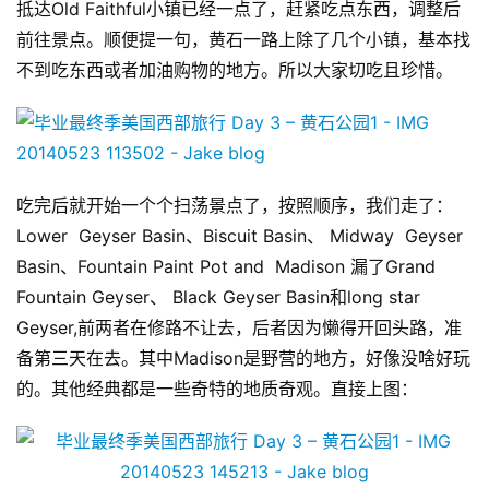
抵达Old Faithful小镇已经一点了，赶紧吃点东西，调整后
专
前往景点。顺便提一句，黄石一路上除了几个小镇，基本找
栏
不到吃东西或者加油购物的地方。所以大家切吃且珍惜。
行
业
动
态
吃完后就开始一个个扫荡景点了，按照顺序，我们走了：
Lower  Geyser Basin、Biscuit Basin、 Midway  Geyser 
碎
Basin、Fountain Paint Pot and  Madison 漏了Grand 
碎
念
Fountain Geyser、 Black Geyser Basin和long star 
Geyser,前两者在修路不让去，后者因为懒得开回头路，准
推
备第三天在去。其中Madison是野营的地方，好像没啥好玩
登录
注册
荐
的。其他经典都是一些奇特的地质奇观。直接上图：
&
工
具