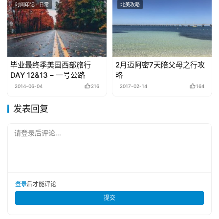
时间印记 · 日常
北美攻略
毕业最终季美国西部旅行
2月迈阿密7天陪父母之行攻
DAY 12&13 – 一号公路
略
2014-06-04
216
2017-02-14
164
发表回复
请登录后评论...
登录
后才能评论
提交