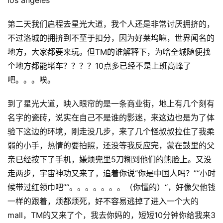
los angeles
第二天我们启程去星光大道，我个人还是非常讨厌拥挤的，
不过洛城的拥挤到不至于扣分，因为好莱坞嘛，世界闻名的
地方，大家都要来玩。但TM的谁解释下，为啥全城随便找
个地方都能堵车？？？？10点多已经不是上班高峰了
吧。。。唉。
到了星光大道，映入眼帘的是一条商业街，地上有几个刻有
名字的瓷砖，说实在自己不是谁的影迷，来这边也是为了体
验下这边的环境，刚走没几步，来了几个怪叔叔拉住了我柔
弱的小手，热情的要拍照，还没等我反应完，蒙在鼓里的父
亲已经按下了手机，嫌烦兜里5刀糊到他们的熊脸上。又没
走两步，宇宙神功又来了，追着你说“你是中国人吗？”“小时
候带过红领巾吧”“。。。。。。。（你懂的）“，好像欠他钱
一样的跟着，烦都烦死，好不容易逃掉了进入一个大的
mall，TM的又来了个，我去你妈的，短短10分钟你给我来3