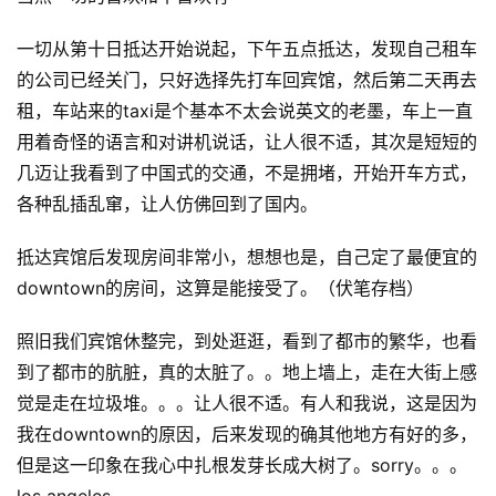
一切从第十日抵达开始说起，下午五点抵达，发现自己租车
的公司已经关门，只好选择先打车回宾馆，然后第二天再去
租，车站来的taxi是个基本不太会说英文的老墨，车上一直
用着奇怪的语言和对讲机说话，让人很不适，其次是短短的
几迈让我看到了中国式的交通，不是拥堵，开始开车方式，
各种乱插乱窜，让人仿佛回到了国内。
抵达宾馆后发现房间非常小，想想也是，自己定了最便宜的
downtown的房间，这算是能接受了。（伏笔存档）
照旧我们宾馆休整完，到处逛逛，看到了都市的繁华，也看
到了都市的肮脏，真的太脏了。。地上墙上，走在大街上感
觉是走在垃圾堆。。。让人很不适。有人和我说，这是因为
我在downtown的原因，后来发现的确其他地方有好的多，
但是这一印象在我心中扎根发芽长成大树了。sorry。。。