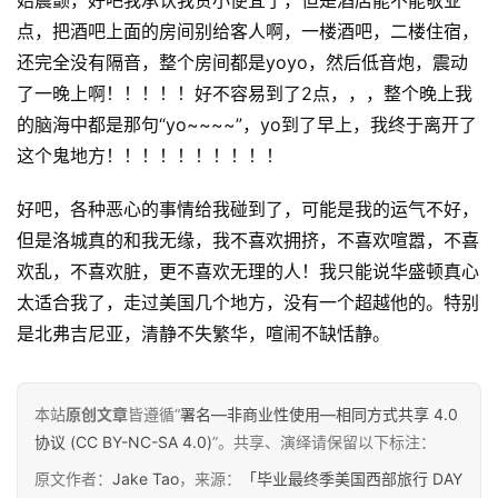
始震颤，好吧我承认我贪小便宜了，但是酒店能不能敬业
关
点，把酒吧上面的房间别给客人啊，一楼酒吧，二楼住宿，
于
还完全没有隔音，整个房间都是yoyo，然后低音炮，震动
&
留
了一晚上啊！！！！！好不容易到了2点，，，整个晚上我
言
的脑海中都是那句“yo~~~~”，yo到了早上，我终于离开了
这个鬼地方！！！！！！！！！！
好吧，各种恶心的事情给我碰到了，可能是我的运气不好，
但是洛城真的和我无缘，我不喜欢拥挤，不喜欢喧嚣，不喜
欢乱，不喜欢脏，更不喜欢无理的人！我只能说华盛顿真心
太适合我了，走过美国几个地方，没有一个超越他的。特别
是北弗吉尼亚，清静不失繁华，喧闹不缺恬静。
本站
原创文章
皆遵循“
署名—非商业性使用—相同方式共享 4.0
协议 (CC BY-NC-SA 4.0)
”。共享、演绎请保留以下标注：
原文作者：
Jake Tao
，来源：
「毕业最终季美国西部旅行 DAY