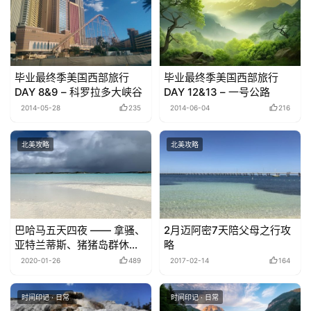
毕业最终季美国西部旅行
毕业最终季美国西部旅行
DAY 8&9 – 科罗拉多大峡谷
DAY 12&13 – 一号公路
2014-05-28
235
2014-06-04
216
北美攻略
北美攻略
巴哈马五天四夜 —— 拿骚、
2月迈阿密7天陪父母之行攻
亚特兰蒂斯、猪猪岛群休闲
略
游总结
2020-01-26
489
2017-02-14
164
时间印记 · 日常
时间印记 · 日常