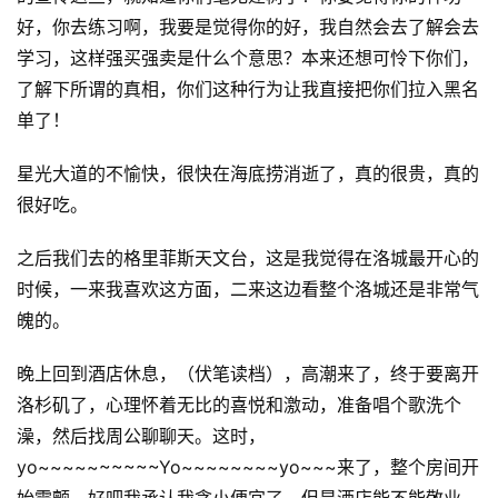
专
栏
好，你去练习啊，我要是觉得你的好，我自然会去了解会去
学习，这样强买强卖是什么个意思？本来还想可怜下你们，
行
了解下所谓的真相，你们这种行为让我直接把你们拉入黑名
业
单了！
动
态
星光大道的不愉快，很快在海底捞消逝了，真的很贵，真的
很好吃。
碎
碎
之后我们去的格里菲斯天文台，这是我觉得在洛城最开心的
念
时候，一来我喜欢这方面，二来这边看整个洛城还是非常气
魄的。
推
登录
注册
荐
晚上回到酒店休息，（伏笔读档），高潮来了，终于要离开
&
洛杉矶了，心理怀着无比的喜悦和激动，准备唱个歌洗个
工
澡，然后找周公聊聊天。这时，
具
yo~~~~~~~~~~Yo~~~~~~~~yo~~~来了，整个房间开