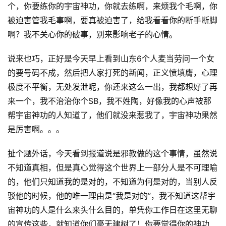
个，你要练你的宇宙神功，你就去练啊，来烦我个毛啊，你
被迫害管我毛事啊，要真被迫害了，给我看看你的断手断脚
啊？我不关心你的破事，别来影响老子的心情。
说来也巧，正好是今天早上看到山东6个人麦当劳问一个女
的要号码不成，然后把人家打死的新闻，正义愤填膺，心理
极度不平衡，无处发泄呢，你还来这么一出，我都想好了再
来一个，我不治治你个SB，我不姓陶，好像我的心声被那
帮宇宙神功的人知道了，他们就没来惹我了，宇宙神功果然
是厉害啊。。。
扯个题外话，今天看到报道说是邪教做的这个事情，虽然说
不知道真相，但是真心觉得这个世界上一部分人是不可理喻
的，他们只知道我的是对的，不知道为何是对的，当别人反
驳他的时候，他的唯一理由是“我是对的”，我不知道这帮宇
原
宙神功的人是什么来头什么目的，单凭你工作日在这里无聊
创
的宣传这些，就知道你们毫无建树了！你要觉得你的神功