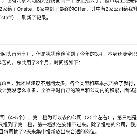
），也有几家公司因为疫情面到一半停止招人了，但市场上还是
给了Onsite，8家拿到了最终的Offer，其中有2家公司给我
了staff），刷新了记录。
因回头再分享），但是犹犹豫豫就到了今年的3月，本身还要全
辛苦的，总共用了3个月，时间线如下：
的题目，我还是建议不用刷太多，各个类型和基本技巧会了就行
设计我没怎么准备，全靠平时自己的项目和公司内的积累，面试
司（4-5个），第二档为可以去的公司（20个左右），第三档是
旧只投到了第二档，第一档实在安排不过来。除了投档的公司，我
et选项，并且每周抽了2天来集中投新放出来合适的岗位。