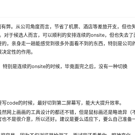
这有利有弊。从公司角度而言，节省了机票、酒店等差旅开支，但也
p。对于候选人而言，可以顺利的安排连续的onsite，但也失去了
要的，亲身走一趟能感觉到很多外面看不到的东西，特别是公司
很决定性的作用。
易麻木，特别是连续的onsite的时候，毕竟面完之后，没有一种切换
写code的时候，最好切到第二屏幕写，能大大提升效率。
 design，虽然网上画画的工具设计的都还不错，但是鼠标画还是略诡异（
官也不是很介意，所以还好。建议是要么适应下，要么自己准备