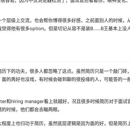
也很容易，因为不仅浏览器检测了，面试官还看着你，眼神变化
一个层级上交流，也会帮你博得很多好感，之前面别人的时候，
得他有很多option。但是切记从容不是装B……B王基本上没
简历下的功夫，很多人都忽略了这点。虽然简历只是一个敲门砖
，面的再好也没戏，有时候会碰到聊的很投缘的人，可能答的一
er和hiring manager看上就越好，况且很多时候简历对于面试
题的时候，他们都会去瞄两眼。
大程度上也归功于简历，虽然底层逻辑是因为面的好，但是简历