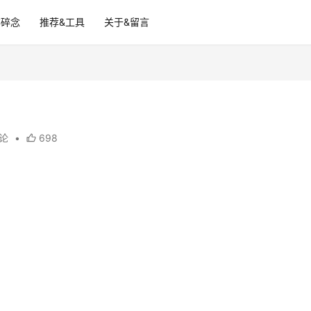
碎碎念
推荐&工具
关于&留言
评论
•
698