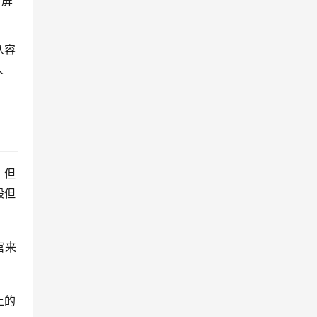
、屏
从容
人
，但
般但
官来
上的