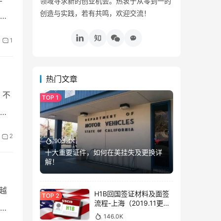
领域寻求新的创业机会。热衷于从零到一的
创造与实践，若有共鸣，欢迎交流！
好
1
热门文章
。不
他
2
903.4K
十大重要证件，如何在美挂失及更换详
解！
越
H1B回国签证材料及面签
流程-上海（2019.11更
难
新）
146.0K