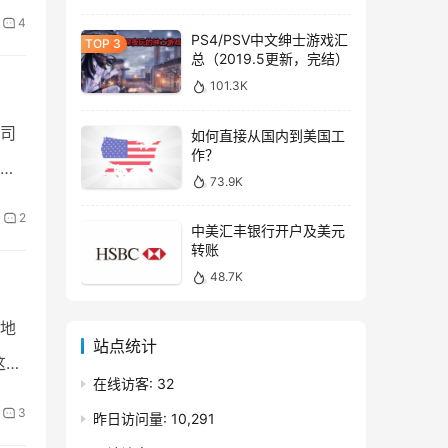
4
PS4/PSV中文绅士游戏汇
总（2019.5更新，完结）
101.3K
司
如何直接从国内到美国工
作？
缺
73.9K
2
中美汇丰银行开户及美元
转账
48.7K
地
站点统计
这次
在线访客:
32
3
昨日访问量:
10,291