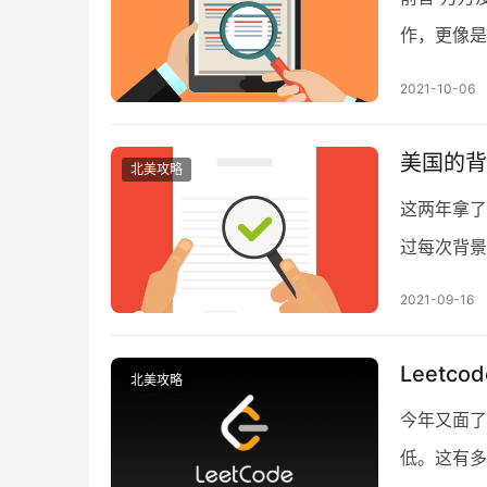
作，更像是
似在re-
2021-10-06
美国的背景
北美攻略
这两年拿了不
过每次背景
们会搞什么
2021-09-16
Leet
北美攻略
今年又面了
低。这有多