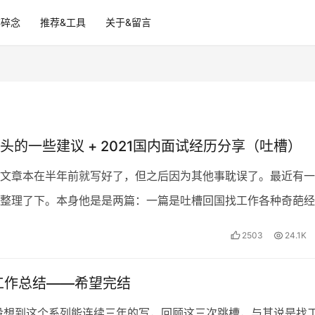
碎碎念
推荐&工具
关于&留言
头的一些建议 + 2021国内面试经历分享（吐槽）
文章本在半年前就写好了，但之后因为其他事耽误了。最近有一
整理了下。本身他是是两篇：一篇是吐槽回国找工作各种奇葩经
是写给国内猎头的。发现他们有一定的关联性，就删减整合了，
2503
24.1K
找工作总结——希望完结
没想到这个系列能连续三年的写，回顾这三次跳槽，与其说是找