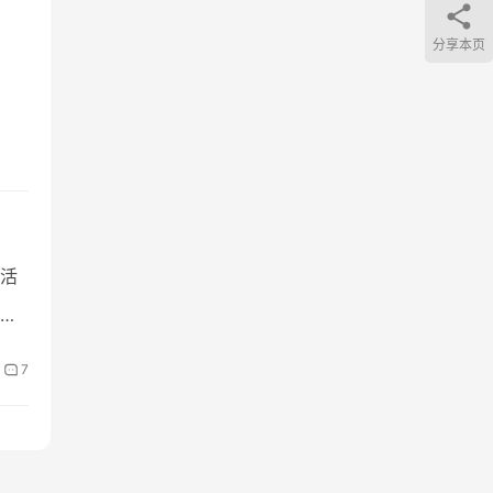
分享本页
活
因
7