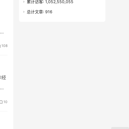
累计访客:
1,052,550,055
总计文章:
916
无
…
108
作经
10