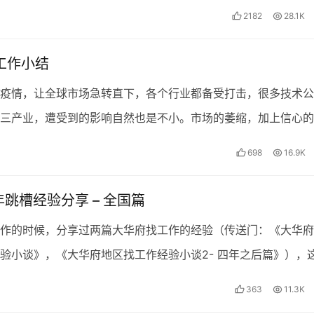
看，刷题其实是一劳永逸的，熬过之后收获是持续性…
2182
28.1K
找工作小结
疫情，让全球市场急转直下，各个行业都备受打击，很多技术公
三产业，遭受到的影响自然也是不小。市场的萎缩，加上信心的
就业市场变得异常的困难，有幸今年亲身参与找工作，并拿下…
698
16.9K
年跳槽经验分享 – 全国篇
作的时候，分享过两篇大华府找工作的经验（传送门：《大华府
验小谈》，《大华府地区找工作经验小谈2- 四年之后篇》），
到了全美国，算是一个大的跨越，体会很多分享给大家，…
363
11.3K