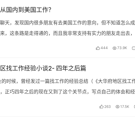
从国内到美国工作？
聊天，发现国内很多朋友有去美国工作的意向，但不知道怎么成
来，这条路是走得通的，而且我非常支持有实力的朋友走出去，
些改变还是去体验或历练。 支持朋友走出去倒不是因为美国比
444
73.9K
区找工作经验小谈2- 四年之后篇
毕业的时候，曾经发过一篇找工作的经验总结（《大华府地区找工
，正巧四年之后的现在又到了这个关节点，写点自己的体会和经
大家。 四年之后变化其实挺大的，首先是工作经验上，能…
263
17.5K