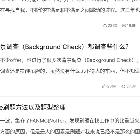
在寻找自我，不断的在满足和不满足之间跳动的过程。这三年也
balance，重新在市场上定位和评估自己——尝试、发…
2363
16.9K
调查（Background Check）都调查些什么？
少offer，也进行了很多次背景调查（Background Check）
调查还是提醒吊胆的，虽然没有什么见不得人的东西，但不知道
幺蛾子，让人很不安心，毕竟不想让辛…
2394
37.8K
code刷题方法以及题型整理
一波，集齐了FANMG的offer，发现刷题在找工作中的比重越来
方面的原因，但是最大的因素是刷题对我来说已经不是那么的困